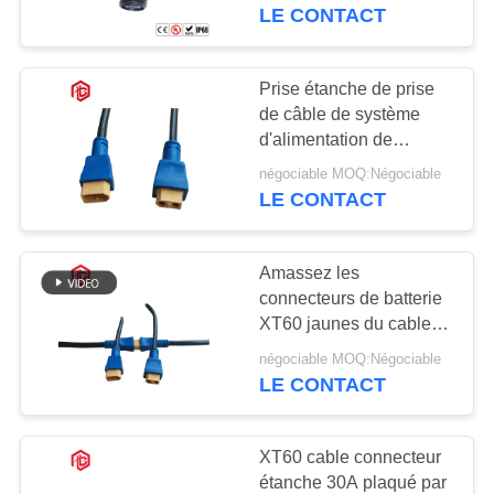
LE CONTACT
CONTRÔLE
DE
Prise étanche de prise
41
QUALITÉ
de câble de système
Connecteur
d'alimentation de
remplissage de
imperméable de
négociable MOQ:Négociable
PLAN
connecteur d'IP68 XT60
LE CONTACT
DU
données
SITE
Amassez les
connecteurs de batterie
PRIVACY
XT60 jaunes du cable
56
connecteur XT90
POLICY
négociable MOQ:Négociable
Support de la lampe
étanche
LE CONTACT
E27
XT60 cable connecteur
étanche 30A plaqué par