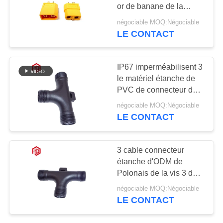
or de banane de la
hausse 3.5mm
négociable MOQ:Négociable
LE CONTACT
129
Connecteur
IP67 imperméabilisent 3
hommes-femmes
le matériel étanche de
PVC de connecteur de
imperméable
corde de la manière
négociable MOQ:Négociable
PA66
LE CONTACT
96
3 cable connecteur
Cable connecteur
étanche d'ODM de
Polonais de la vis 3 de
étanche
manière pour l'éclairage
négociable MOQ:Négociable
mené
LE CONTACT