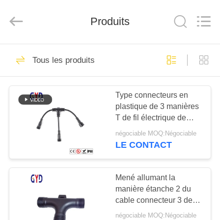
Shenzhen
Bett
Electronic
Co.,
Produits
Ltd..
All
Rights
Reserved.
MAISON
477
Tous les produits
Connecteur
PRODUITS
circulaire
Type connecteurs en
plastique de 3 manières
imperméable
AU
T de fil électrique de
SUJET
cable connecteur
négociable MOQ:Négociable
étanche de diviseur
DE
LE CONTACT
60
NOUS
Connecteur
Mené allumant la
manière étanche 2 du
VISITE
imperméable de
cable connecteur 3 de
D'USINE
vis 3 type de 4 bornes T
basse tension
négociable MOQ:Négociable