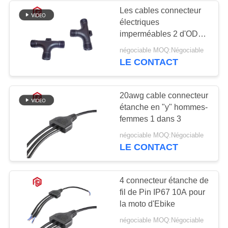
Les cables connecteur
électriques
49
imperméables 2 d'ODM
Connecteur
le noyau 3 4 relient la
négociable MOQ:Négociable
prise femelle
LE CONTACT
imperméable de bâti
de panneau
20awg cable connecteur
étanche en "y" hommes-
femmes 1 dans 3
36
négociable MOQ:Négociable
LE CONTACT
Connecteurs mâles
Multi imperméables
4 connecteur étanche de
fil de Pin IP67 10A pour
la moto d'Ebike
négociable MOQ:Négociable