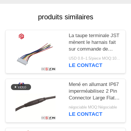
produits similaires
La taupe terminale JST
mènent le harnais fait
sur commande de
remplissage rapide de
USD 0.8--1.5/piece MOQ:100 morceaux
fil de câble de données
LE CONTACT
de PVC
Mené en allumant IP67
imperméabilisez 2 Pin
Connector Large Flat
Plug et prise
négociable MOQ:Négociable
LE CONTACT