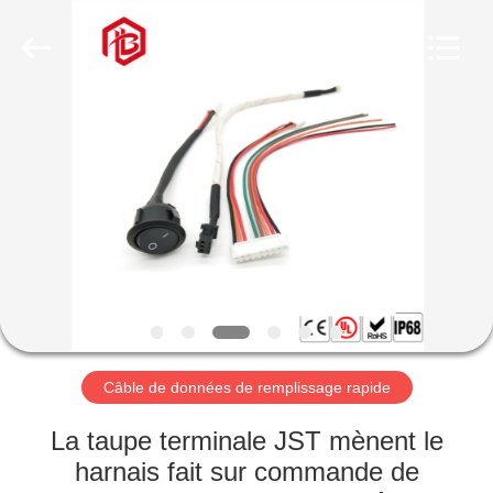
Shenzhen
Bett
Electronic
Co.,
Ltd..
All
Rights
Reserved.
MAISON
PRODUITS
AU
SUJET
DE
NOUS
Câble de données de remplissage rapide
VISITE
La taupe terminale JST mènent le
D'USINE
harnais fait sur commande de