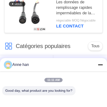
Les données de
remplissage rapides
imperméables de la
bande IP67 câblent 2 3
négociable MOQ:Négociable
4 5 Pin Cable
LE CONTACT
Catégories populaires
Tous
Connecteur
Connecteur circulaire
Anne han
imperméable de
imperméable
basse tension
11:11 AM
Connecteur
Support de la lampe
Good day, what product are you looking for?
imperméable de
E27
données