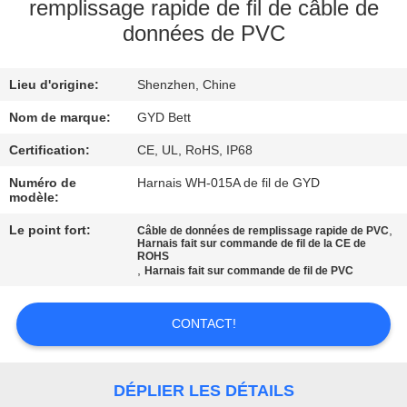
remplissage rapide de fil de câble de
données de PVC
CONTRÔLE
DE
Lieu d'origine:
Shenzhen, Chine
QUALITÉ
Nom de marque:
GYD Bett
PLAN
Certification:
CE, UL, RoHS, IP68
DU
Numéro de
Harnais WH-015A de fil de GYD
modèle:
SITE
Le point fort:
,
Câble de données de remplissage rapide de PVC
Harnais fait sur commande de fil de la CE de
ROHS
PRIVACY
,
Harnais fait sur commande de fil de PVC
POLICY
CONTACT!
DÉPLIER LES DÉTAILS