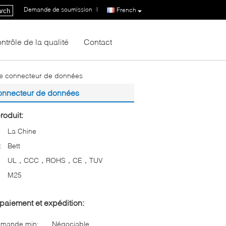
Demande de soumission
|
French
rch
ntrôle de la qualité
Contact
 le connecteur de données
 connecteur de données
roduit:
La Chine
:
Bett
UL，CCC，ROHS，CE，TUV
M25
paiement et expédition:
mmande min:
Négociable