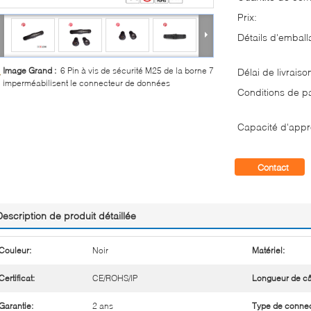
Prix:
Détails d'emball
Image Grand :
6 Pin à vis de sécurité M25 de la borne 7
Délai de livraiso
imperméabilisent le connecteur de données
Conditions de p
Capacité d'appr
Contact
Description de produit détaillée
Couleur:
Noir
Matériel:
Certificat:
CE/ROHS/IP
Longueur de câ
Garantie:
2 ans
Type de connec