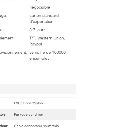
négociable
age:
carton standard
d'exportation
n:
3-7 jours
aiement:
T/T, Western Union,
Paypal
ovisionnement:
semaine de 100000
ensembles
PVC/Rubber/Nylon
ble:
Par votre condition
teur:
Cable connecteur souterrain