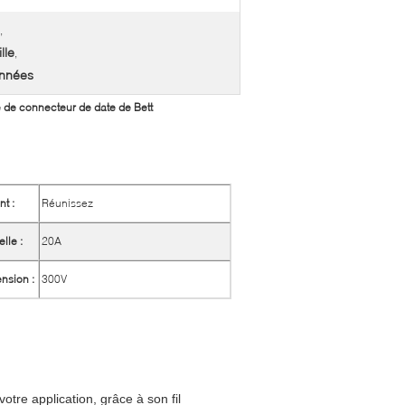
,
lle
,
onnées
 de connecteur de date de Bett
nt :
Réunissez
lle :
20A
ension :
300V
tre application, grâce à son fil