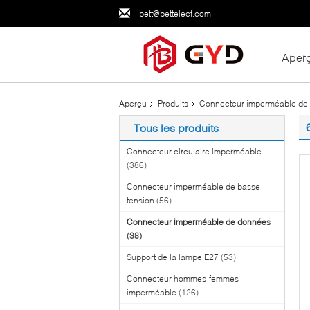
bett@bettelect.com
Aper
Aperçu
Produits
Connecteur imperméable de
Tous les produits
Connecteur circulaire imperméable
(386)
Connecteur imperméable de basse
tension
(56)
Connecteur imperméable de données
(38)
Support de la lampe E27
(53)
Connecteur hommes-femmes
imperméable
(126)