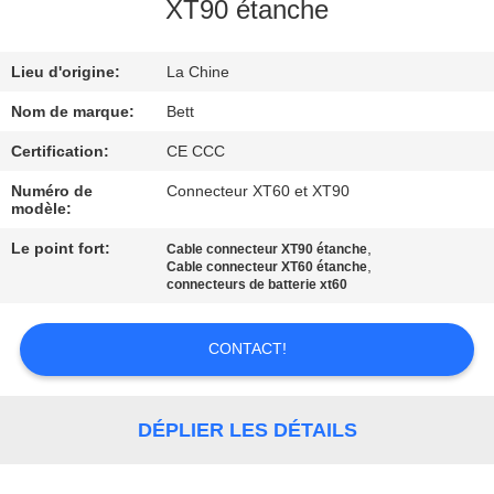
XT90 étanche
CONTRÔLE
Lieu d'origine:
La Chine
DE
QUALITÉ
Nom de marque:
Bett
Certification:
CE CCC
PLAN
Numéro de
Connecteur XT60 et XT90
modèle:
DU
Le point fort:
,
Cable connecteur XT90 étanche
SITE
,
Cable connecteur XT60 étanche
connecteurs de batterie xt60
PRIVACY
CONTACT!
POLICY
DÉPLIER LES DÉTAILS