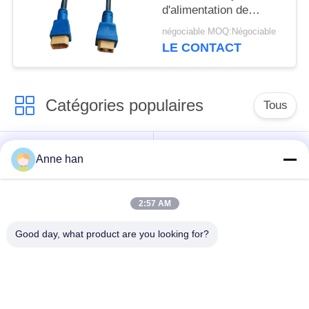
d'alimentation de
remplissage de
négociable MOQ:Négociable
connecteur d'IP68
LE CONTACT
XT60
Catégories populaires
Tous
Connecteur
Connecteur circulaire
Anne han
imperméable de
imperméable
basse tension
2:57 AM
Connecteur
Support de la lampe
Good day, what product are you looking for?
imperméable de
E27
données
Connecteur hommes-
Cable connecteur