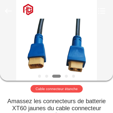
Shenzhen
Bett
Electronic
Co.,
Ltd..
All
Rights
Reserved.
MAISON
PRODUITS
AU
SUJET
DE
NOUS
Cable connecteur étanche
VISITE
Amassez les connecteurs de batterie
D'USINE
XT60 jaunes du cable connecteur