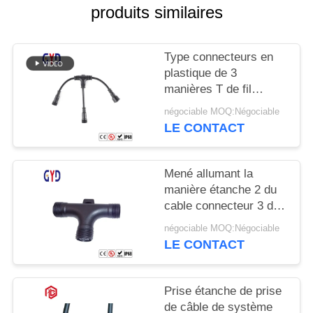
produits similaires
Type connecteurs en
plastique de 3
manières T de fil
électrique de cable
négociable MOQ:Négociable
connecteur étanche de
LE CONTACT
diviseur
Mené allumant la
manière étanche 2 du
cable connecteur 3 de
vis 3 type de 4 bornes
négociable MOQ:Négociable
T
LE CONTACT
Prise étanche de prise
de câble de système