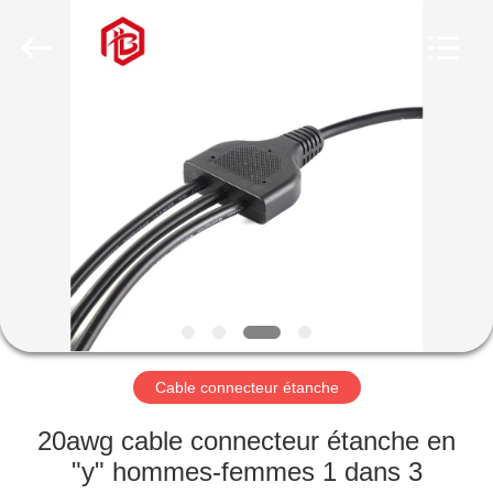
Shenzhen
Bett
Electronic
Co.,
Ltd..
All
Rights
Reserved.
MAISON
PRODUITS
AU
SUJET
DE
NOUS
Cable connecteur étanche
VISITE
20awg cable connecteur étanche en
D'USINE
"y" hommes-femmes 1 dans 3