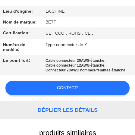
CONTRÔLE
Lieu d'origine:
LA CHINE
DE
Nom de marque:
BETT
QUALITÉ
Certification:
UL，CCC，ROHS，CE，
Numéro de
Type connecctor de Y
PLAN
modèle:
DU
Le point fort:
,
Cable connecteur 20AWG étanche
,
Cable connecteur 12AWG étanche
SITE
Connecteur 20AWG hommes-femmes étanche
PRIVACY
CONTACT!
POLICY
DÉPLIER LES DÉTAILS
produits similaires