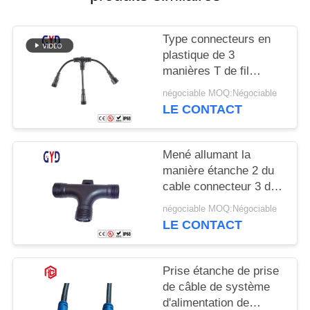
Type connecteurs en
plastique de 3
manières T de fil
électrique de cable
négociable MOQ:Négociable
connecteur étanche de
LE CONTACT
diviseur
Mené allumant la
manière étanche 2 du
cable connecteur 3 de
vis 3 type de 4 bornes
négociable MOQ:Négociable
T
LE CONTACT
Prise étanche de prise
de câble de système
d'alimentation de