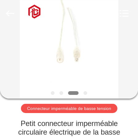
Shenzhen
Bett
Electronic
Co.,
Ltd..
All
Rights
Reserved.
MAISON
PRODUITS
AU
SUJET
DE
NOUS
Connecteur imperméable de basse tension
VISITE
Petit connecteur imperméable
D'USINE
circulaire électrique de la basse