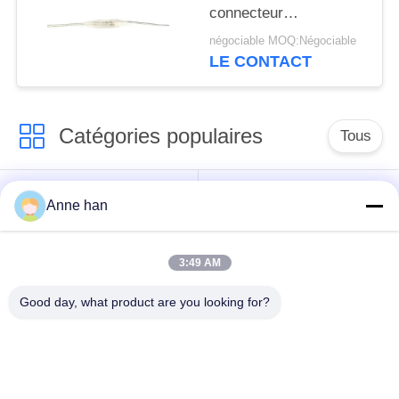
connecteur
imperméable de la
négociable MOQ:Négociable
basse tension M6
LE CONTACT
Catégories populaires
Tous
Connecteur
Connecteur circulaire
Anne han
imperméable de
imperméable
basse tension
3:49 AM
Connecteur
Support de la lampe
Good day, what product are you looking for?
imperméable de
E27
données
Connecteur hommes-
Cable connecteur