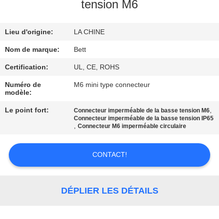
tension M6
CONTRÔLE
Lieu d'origine:
LA CHINE
DE
QUALITÉ
Nom de marque:
Bett
Certification:
UL, CE, ROHS
PLAN
Numéro de
M6 mini type connecteur
modèle:
DU
Le point fort:
,
Connecteur imperméable de la basse tension M6
SITE
Connecteur imperméable de la basse tension IP65
,
Connecteur M6 imperméable circulaire
PRIVACY
CONTACT!
POLICY
DÉPLIER LES DÉTAILS