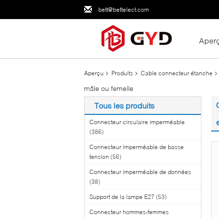
bett@bettelect.com
Aper
Aperçu
Produits
Cable connecteur étanche
mâle ou femelle
Tous les produits
Connecteur circulaire imperméable
(386)
Connecteur imperméable de basse
tension
(56)
Connecteur imperméable de données
(38)
Support de la lampe E27
(53)
Connecteur hommes-femmes