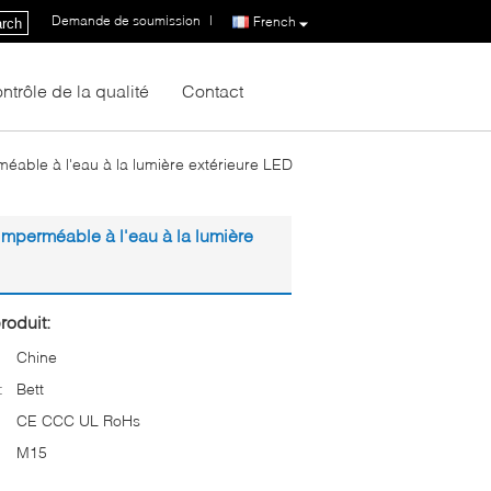
Demande de soumission
|
French
rch
ntrôle de la qualité
Contact
able à l'eau à la lumière extérieure LED
mperméable à l'eau à la lumière
roduit:
Chine
:
Bett
CE CCC UL RoHs
M15