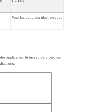
on
5 à 15A
Pour les appareils électroniques
re application, le niveau de protection
lications.