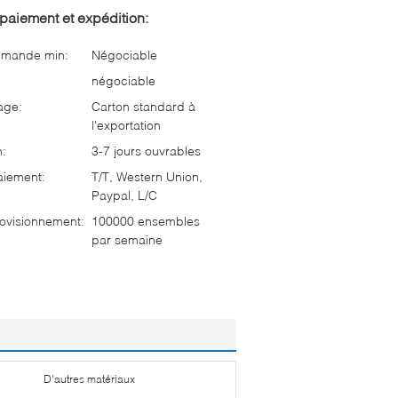
paiement et expédition:
mmande min:
Négociable
négociable
age:
Carton standard à
l'exportation
n:
3-7 jours ouvrables
aiement:
T/T, Western Union,
Paypal, L/C
ovisionnement:
100000 ensembles
par semaine
D'autres matériaux