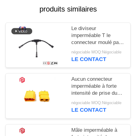
produits similaires
Le diviseur
imperméable T le
connecteur moulé par
manière des
négociable MOQ:Négociable
connecteurs 3 de fil de
LE CONTACT
connexion
Aucun connecteur
imperméable à forte
intensité de prise du
connecteur T des fils
négociable MOQ:Négociable
Xt60
LE CONTACT
Mâle imperméable à