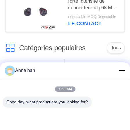
forte intensité de
connecteur d'Ip68 M23
et prise femelle
négociable MOQ:Négociable
LE CONTACT
Catégories populaires
Tous
Connecteur
Connecteur circulaire
Anne han
imperméable de
imperméable
basse tension
7:50 AM
Connecteur
Support de la lampe
Good day, what product are you looking for?
imperméable de
E27
données
Connecteur hommes-
Cable connecteur