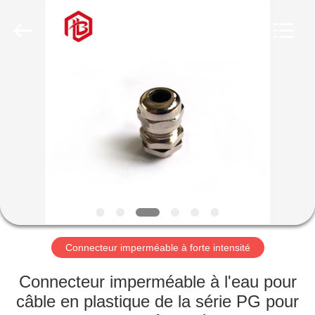
Shenzhen
Bett
Electronic
Co.,
Ltd..
All
Rights
Reserved.
MAISON
PRODUITS
AU
SUJET
DE
NOUS
Connecteur imperméable à forte intensité
VISITE
Connecteur imperméable à l'eau pour
D'USINE
câble en plastique de la série PG pour