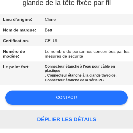
glande de la tête fixée par fil
CONTRÔLE
Lieu d'origine:
Chine
DE
QUALITÉ
Nom de marque:
Bett
Certification:
CE, UL
PLAN
Numéro de
Le nombre de personnes concernées par les
modèle:
mesures de sécurité
DU
Le point fort:
Connecteur étanche à l'eau pour câble en
SITE
plastique
,
,
Connecteur étanche à la glande thyroïde
Connecteur étanche de la série PG
PRIVACY
POLICY
CONTACT!
DÉPLIER LES DÉTAILS