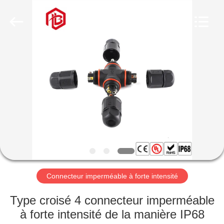
Shenzhen
Bett
Electronic
Co.,
Ltd..
All
Rights
Reserved.
MAISON
PRODUITS
AU
SUJET
DE
NOUS
Connecteur imperméable à forte intensité
VISITE
Type croisé 4 connecteur imperméable
D'USINE
à forte intensité de la manière IP68