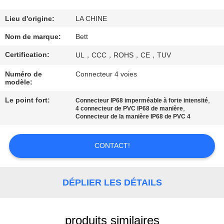
CONTRÔLE
Lieu d'origine:
LA CHINE
DE
Nom de marque:
Bett
QUALITÉ
Certification:
UL，CCC，ROHS，CE，TUV
Numéro de
Connecteur 4 voies
PLAN
modèle:
DU
Le point fort:
,
Connecteur IP68 imperméable à forte intensité
,
4 connecteur de PVC IP68 de manière
SITE
Connecteur de la manière IP68 de PVC 4
PRIVACY
CONTACT!
POLICY
DÉPLIER LES DÉTAILS
produits similaires