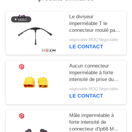
Le diviseur
imperméable T le
connecteur moulé par
manière des
négociable MOQ:Négociable
connecteurs 3 de fil de
LE CONTACT
connexion
Aucun connecteur
imperméable à forte
intensité de prise du
connecteur T des fils
négociable MOQ:Négociable
Xt60
LE CONTACT
Mâle imperméable à
forte intensité de
connecteur d'Ip68 M23