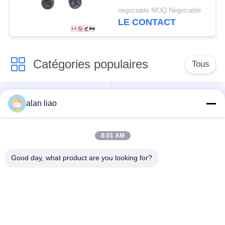
et prise femelle
négociable MOQ:Négociable
LE CONTACT
Catégories populaires
Tous
Connecteur
Connecteur circulaire
alan liao
imperméable de
imperméable
basse tension
8:01 AM
Connecteur
Support de la lampe
Good day, what product are you looking for?
imperméable de
E27
données
Connecteur hommes-
Cable connecteur
femmes imperméable
étanche