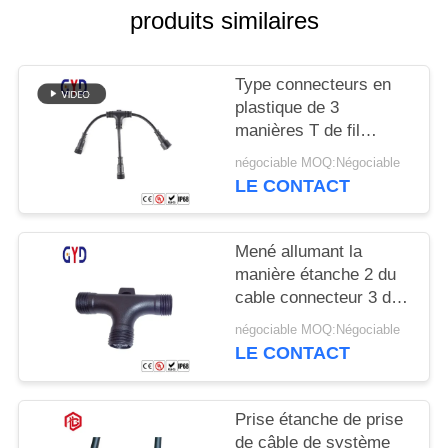
produits similaires
Type connecteurs en
plastique de 3
manières T de fil
électrique de cable
négociable MOQ:Négociable
connecteur étanche de
LE CONTACT
diviseur
Mené allumant la
manière étanche 2 du
cable connecteur 3 de
vis 3 type de 4 bornes
négociable MOQ:Négociable
T
LE CONTACT
Prise étanche de prise
de câble de système