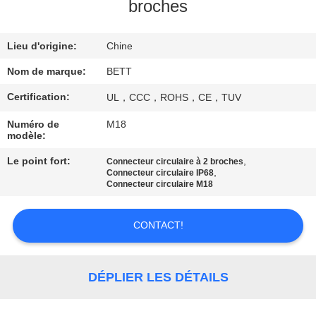
broches
CONTRÔLE
Lieu d'origine:
Chine
DE
QUALITÉ
Nom de marque:
BETT
Certification:
UL，CCC，ROHS，CE，TUV
PLAN
Numéro de
M18
modèle:
DU
SITE
Le point fort:
,
Connecteur circulaire à 2 broches
,
Connecteur circulaire IP68
Connecteur circulaire M18
PRIVACY
CONTACT!
POLICY
DÉPLIER LES DÉTAILS