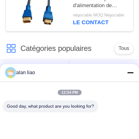
d'alimentation de
remplissage de
négociable MOQ:Négociable
connecteur d'IP68
LE CONTACT
XT60
Catégories populaires
Tous
Connecteur
Connecteur circulaire
alan liao
imperméable de
imperméable
basse tension
12:54 PM
Connecteur
Support de la lampe
Good day, what product are you looking for?
imperméable de
E27
données
Connecteur hommes-
Cable connecteur