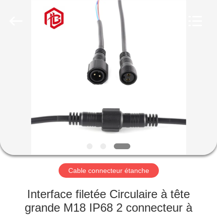
Shenzhen
Bett
Electronic
Co.,
Ltd..
All
Rights
Reserved.
MAISON
PRODUITS
AU
SUJET
DE
NOUS
Cable connecteur étanche
VISITE
Interface filetée Circulaire à tête
D'USINE
grande M18 IP68 2 connecteur à