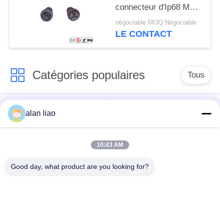
connecteur d'Ip68 M23
et prise femelle
négociable MOQ:Négociable
LE CONTACT
Catégories populaires
Tous
Connecteur
Connecteur circulaire
alan liao
imperméable de
imperméable
basse tension
10:43 AM
Connecteur
Support de la lampe
Good day, what product are you looking for?
imperméable de
E27
données
Connecteur hommes-
Cable connecteur