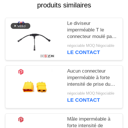
produits similaires
Le diviseur
imperméable T le
connecteur moulé par
manière des
négociable MOQ:Négociable
connecteurs 3 de fil de
LE CONTACT
connexion
Aucun connecteur
imperméable à forte
intensité de prise du
connecteur T des fils
négociable MOQ:Négociable
Xt60
LE CONTACT
Mâle imperméable à
forte intensité de