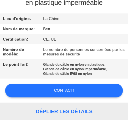
en plastique imperméable
CONTRÔLE
Lieu d'origine:
La Chine
DE
QUALITÉ
Nom de marque:
Bett
Certification:
CE, UL
PLAN
Numéro de
Le nombre de personnes concernées par les
modèle:
mesures de sécurité
DU
Le point fort:
,
Glande du câble en nylon en plastique
SITE
,
Glande de câble en nylon imperméable
Glande de câble IP68 en nylon
PRIVACY
CONTACT!
POLICY
DÉPLIER LES DÉTAILS