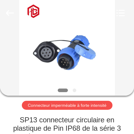
Shenzhen
Bett
Electronic
Co.,
Ltd..
All
Rights
Reserved.
MAISON
PRODUITS
AU
SUJET
DE
NOUS
Connecteur imperméable à forte intensité
VISITE
SP13 connecteur circulaire en
D'USINE
plastique de Pin IP68 de la série 3