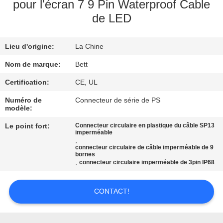
pour l'écran 7 9 Pin Waterproof Cable
de LED
CONTRÔLE
DE
Lieu d'origine:
La Chine
QUALITÉ
Nom de marque:
Bett
PLAN
Certification:
CE, UL
DU
Numéro de
Connecteur de série de PS
modèle:
SITE
Le point fort:
Connecteur circulaire en plastique du câble SP13
imperméable
,
PRIVACY
connecteur circulaire de câble imperméable de 9
bornes
POLICY
,
connecteur circulaire imperméable de 3pin IP68
CONTACT!