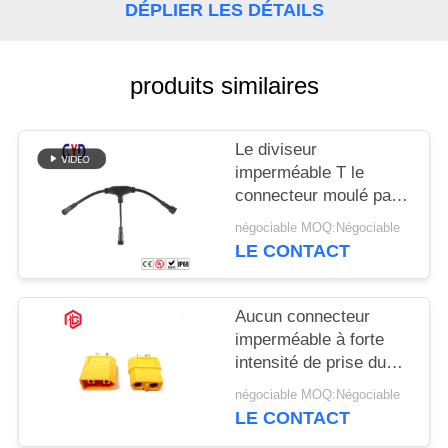
DÉPLIER LES DÉTAILS
produits similaires
Le diviseur
imperméable T le
connecteur moulé par
manière des
négociable MOQ:Négociable
connecteurs 3 de fil de
LE CONTACT
connexion
Aucun connecteur
imperméable à forte
intensité de prise du
connecteur T des fils
négociable MOQ:Négociable
Xt60
LE CONTACT