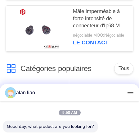
Mâle imperméable à
forte intensité de
connecteur d'Ip68 M23
et prise femelle
négociable MOQ:Négociable
LE CONTACT
Catégories populaires
Tous
Connecteur
Connecteur circulaire
alan liao
imperméable de
imperméable
basse tension
9:58 AM
Connecteur
Support de la lampe
Good day, what product are you looking for?
imperméable de
E27
données