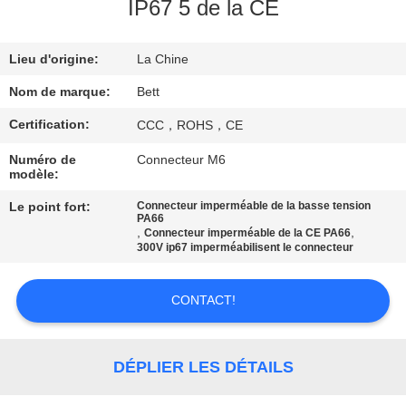
IP67 5 de la CE
CONTRÔLE
Lieu d'origine:
La Chine
DE
QUALITÉ
Nom de marque:
Bett
Certification:
CCC，ROHS，CE
PLAN
Numéro de
Connecteur M6
modèle:
DU
SITE
Le point fort:
Connecteur imperméable de la basse tension
PA66
,
,
Connecteur imperméable de la CE PA66
300V ip67 imperméabilisent le connecteur
PRIVACY
POLICY
CONTACT!
DÉPLIER LES DÉTAILS