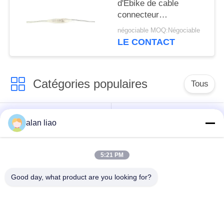
d'Ebike de cable
connecteur
imperméable de la
négociable MOQ:Négociable
basse tension M6
LE CONTACT
Catégories populaires
Tous
Connecteur
Connecteur circulaire
alan liao
imperméable de
imperméable
basse tension
5:21 PM
Connecteur
Support de la lampe
Good day, what product are you looking for?
imperméable de
E27
données
Connecteur hommes-
Cable connecteur