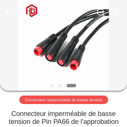
Shenzhen
Bett
Electronic
Co.,
Ltd..
All
Rights
Reserved.
MAISON
PRODUITS
AU
SUJET
DE
NOUS
Connecteur imperméable de basse tension
VISITE
Connecteur imperméable de basse
D'USINE
tension de Pin PA66 de l'approbation