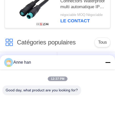
Connectors Waterproof
multi automatique IP66
IP65
négociable MOQ:Négociable
LE CONTACT
Catégories populaires
Tous
Connecteur
Connecteur circulaire
Anne han
imperméable de
imperméable
basse tension
12:37 PM
Connecteur
Support de la lampe
Good day, what product are you looking for?
imperméable de
E27
données
Connecteur hommes-
Cable connecteur