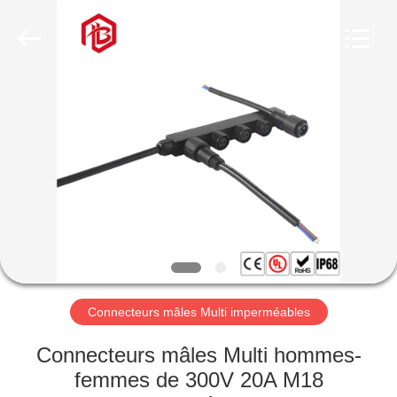
Shenzhen
Bett
Electronic
Co.,
Ltd..
All
Rights
Reserved.
MAISON
PRODUITS
AU
SUJET
DE
NOUS
Connecteurs mâles Multi imperméables
VISITE
Connecteurs mâles Multi hommes-
D'USINE
femmes de 300V 20A M18