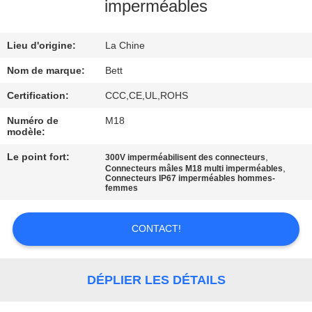
imperméables
CONTRÔLE
Lieu d'origine:
La Chine
DE
QUALITÉ
Nom de marque:
Bett
Certification:
CCC,CE,UL,ROHS
PLAN
Numéro de
M18
modèle:
DU
Le point fort:
,
300V imperméabilisent des connecteurs
SITE
,
Connecteurs mâles M18 multi imperméables
Connecteurs IP67 imperméables hommes-
femmes
PRIVACY
POLICY
CONTACT!
DÉPLIER LES DÉTAILS