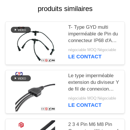
produits similaires
T- Type GYD multi
imperméable de Pin du
connecteur IP68 d'ACr
d'Assemblée
négociable MOQ:Négociable
d'ajustement de vis
LE CONTACT
Le type imperméable
extension du diviseur Y
de fil de connexion
câblent 2 Pin Wire
négociable MOQ:Négociable
Connectors
LE CONTACT
2 3 4 Pin M6 M8 Pin