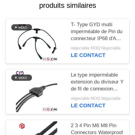
produits similaires
T- Type GYD multi
imperméable de Pin du
connecteur IP68 d'ACr
d'Assemblée
négociable MOQ:Négociable
d'ajustement de vis
LE CONTACT
Le type imperméable
extension du diviseur Y
de fil de connexion
câblent 2 Pin Wire
négociable MOQ:Négociable
Connectors
LE CONTACT
2 3 4 Pin M6 M8 Pin
Connectors Waterproof