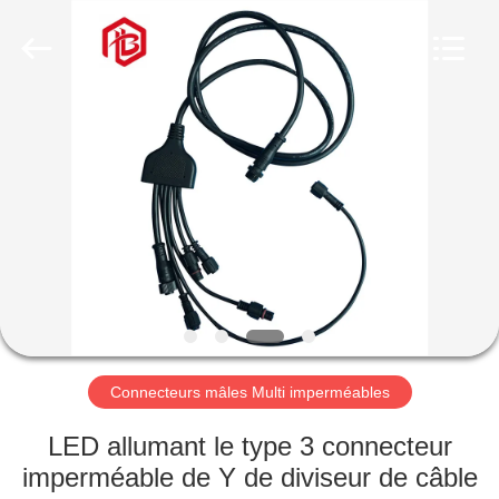
Shenzhen
Bett
Electronic
Co.,
Ltd..
All
Rights
Reserved.
MAISON
PRODUITS
AU
SUJET
DE
NOUS
Connecteurs mâles Multi imperméables
VISITE
LED allumant le type 3 connecteur
D'USINE
imperméable de Y de diviseur de câble