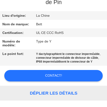
de Pin
CONTRÔLE
Lieu d'origine:
La Chine
DE
QUALITÉ
Nom de marque:
Bett
Certification:
UL CE CCC RoHS
PLAN
Numéro de
Type de Y
modèle:
DU
Le point fort:
,
Y dactylographient le connecteur imperméable
SITE
,
connecteur imperméable de diviseur de câble
IP68 imperméabilisent le connecteur de Y
PRIVACY
CONTACT!
POLICY
DÉPLIER LES DÉTAILS