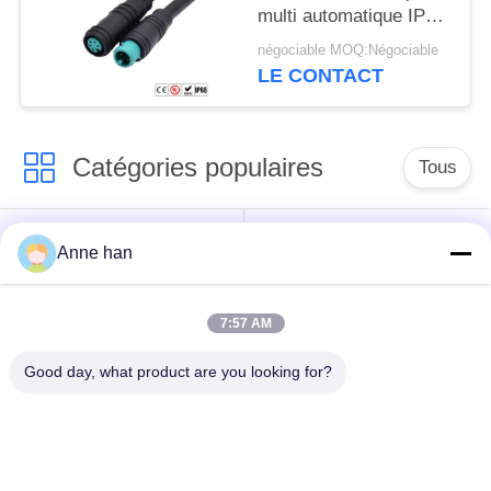
multi automatique IP66
IP65
négociable MOQ:Négociable
LE CONTACT
Catégories populaires
Tous
Connecteur
Connecteur circulaire
Anne han
imperméable de
imperméable
basse tension
7:57 AM
Connecteur
Support de la lampe
Good day, what product are you looking for?
imperméable de
E27
données
Connecteur hommes-
Cable connecteur