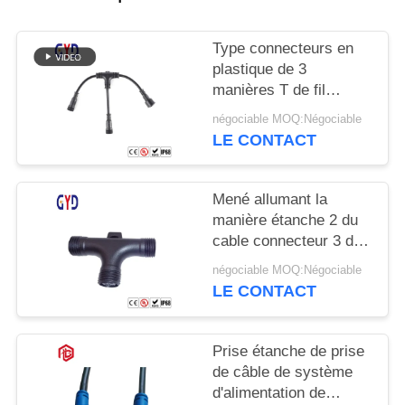
Type connecteurs en
plastique de 3
manières T de fil
électrique de cable
négociable MOQ:Négociable
connecteur étanche de
LE CONTACT
diviseur
Mené allumant la
manière étanche 2 du
cable connecteur 3 de
vis 3 type de 4 bornes
négociable MOQ:Négociable
T
LE CONTACT
Prise étanche de prise
de câble de système
d'alimentation de