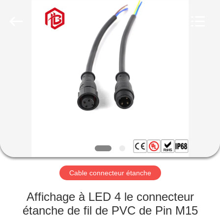
Shenzhen
Bett
Electronic
Co.,
Ltd..
All
Rights
Reserved.
MAISON
PRODUITS
AU
SUJET
DE
NOUS
Cable connecteur étanche
VISITE
Affichage à LED 4 le connecteur
D'USINE
étanche de fil de PVC de Pin M15