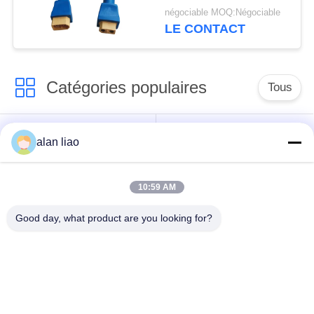
remplissage de
négociable MOQ:Négociable
connecteur d'IP68
LE CONTACT
XT60
Catégories populaires
Tous
Connecteur
Connecteur circulaire
alan liao
imperméable de
imperméable
basse tension
10:59 AM
Connecteur
Support de la lampe
Good day, what product are you looking for?
imperméable de
E27
données
Connecteur hommes-
Cable connecteur
femmes imperméable
étanche