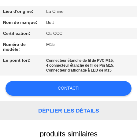
CONTRÔLE
Lieu d'origine:
La Chine
DE
Nom de marque:
Bett
QUALITÉ
Certification:
CE CCC
Numéro de
M15
modèle:
PLAN
DU
Le point fort:
,
Connecteur étanche de fil de PVC M15
,
4 connecteur étanche de fil de Pin M15
SITE
Connecteur d'affichage à LED de M15
CONTACT!
PRIVACY
POLICY
DÉPLIER LES DÉTAILS
produits similaires