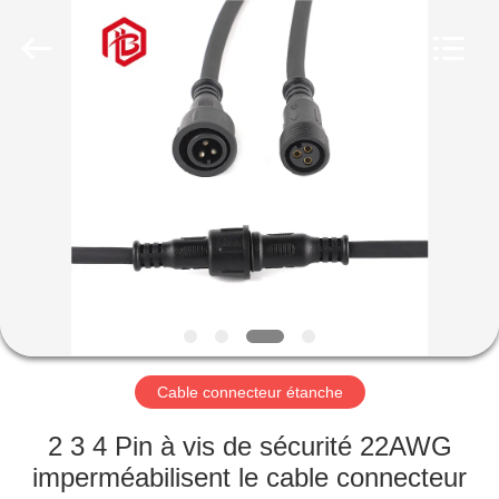
Shenzhen
Bett
Electronic
Co.,
Ltd..
All
Rights
Reserved.
MAISON
PRODUITS
AU
SUJET
DE
NOUS
Cable connecteur étanche
VISITE
2 3 4 Pin à vis de sécurité 22AWG
D'USINE
imperméabilisent le cable connecteur