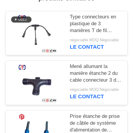
Type connecteurs en
plastique de 3
manières T de fil
électrique de cable
négociable MOQ:Négociable
connecteur étanche de
LE CONTACT
diviseur
Mené allumant la
manière étanche 2 du
cable connecteur 3 de
vis 3 type de 4 bornes
négociable MOQ:Négociable
T
LE CONTACT
Prise étanche de prise
de câble de système
d'alimentation de