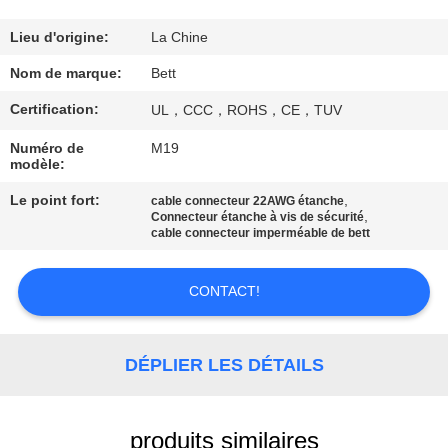
CONTRÔLE
Lieu d'origine:
La Chine
DE
Nom de marque:
Bett
QUALITÉ
Certification:
UL，CCC，ROHS，CE，TUV
Numéro de
M19
PLAN
modèle:
DU
Le point fort:
,
cable connecteur 22AWG étanche
,
Connecteur étanche à vis de sécurité
SITE
cable connecteur imperméable de bett
PRIVACY
CONTACT!
POLICY
DÉPLIER LES DÉTAILS
produits similaires