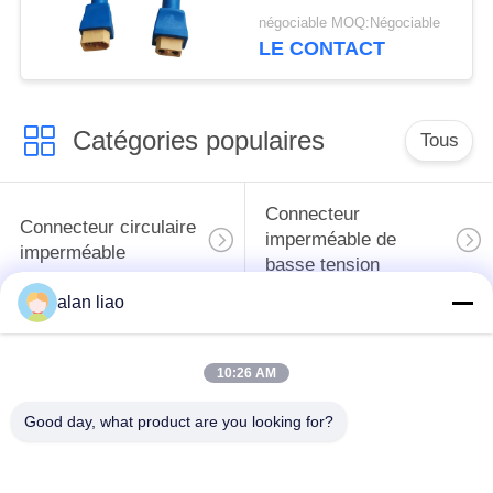
remplissage de
négociable MOQ:Négociable
connecteur d'IP68
LE CONTACT
XT60
Catégories populaires
Tous
Connecteur
Connecteur circulaire
imperméable de
imperméable
basse tension
alan liao
Connecteur
Support de la lampe
imperméable de
E27
10:26 AM
données
Good day, what product are you looking for?
Connecteur hommes-
Cable connecteur
femmes imperméable
étanche