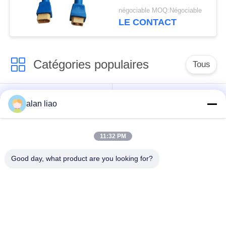
remplissage de
négociable MOQ:Négociable
connecteur d'IP68
LE CONTACT
XT60
Catégories populaires
Tous
Connecteur
Connecteur circulaire
alan liao
imperméable de
imperméable
basse tension
11:32 PM
Connecteur
Support de la lampe
Good day, what product are you looking for?
imperméable de
E27
données
Connecteur hommes-
Cable connecteur
femmes imperméable
étanche