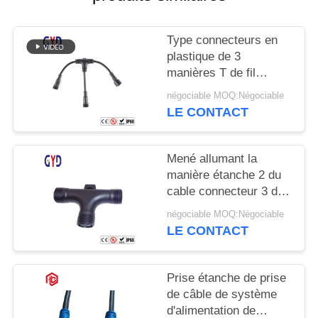
Type connecteurs en
plastique de 3
manières T de fil
électrique de cable
négociable MOQ:Négociable
connecteur étanche de
LE CONTACT
diviseur
Mené allumant la
manière étanche 2 du
cable connecteur 3 de
vis 3 type de 4 bornes
négociable MOQ:Négociable
T
LE CONTACT
Prise étanche de prise
de câble de système
d'alimentation de