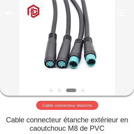
Shenzhen
Bett
Electronic
Co.,
Ltd..
All
Rights
Reserved.
MAISON
PRODUITS
AU
SUJET
DE
NOUS
Cable connecteur étanche
VISITE
Cable connecteur étanche extérieur en
D'USINE
caoutchouc M8 de PVC