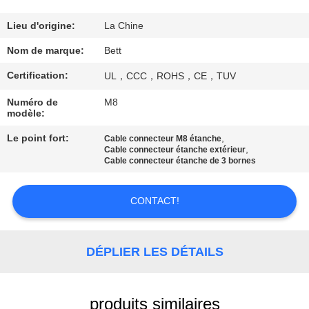
CONTRÔLE
Lieu d'origine:
La Chine
DE
Nom de marque:
Bett
QUALITÉ
Certification:
UL，CCC，ROHS，CE，TUV
Numéro de
M8
PLAN
modèle:
DU
Le point fort:
,
Cable connecteur M8 étanche
,
Cable connecteur étanche extérieur
SITE
Cable connecteur étanche de 3 bornes
PRIVACY
CONTACT!
POLICY
DÉPLIER LES DÉTAILS
produits similaires