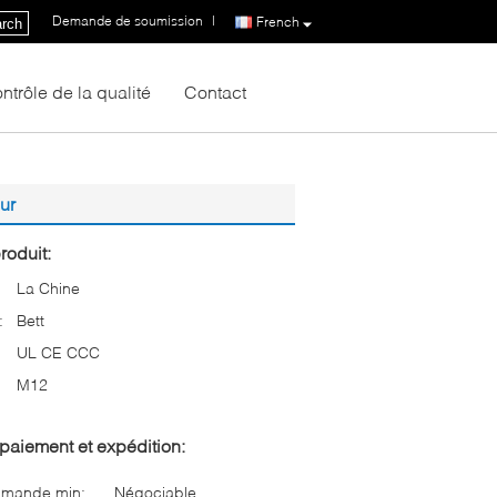
Demande de soumission
|
French
rch
ntrôle de la qualité
Contact
ur
roduit:
La Chine
:
Bett
UL CE CCC
M12
paiement et expédition:
mmande min:
Négociable