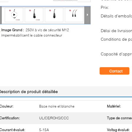
Prix:
Détails d'emball
Image Grand :
250V à vis de sécurité M12
Délai de livraiso
imperméabilisent le cable connecteur
Conditions de p
Capacité d'appr
Contact
Description de produit détaillée
Couleur:
Base noire et blanche
Matériel:
Certification:
UL/CE/ROHS/CCC
Type de connec
Courant évalué:
5-15A
Voltag évalué: