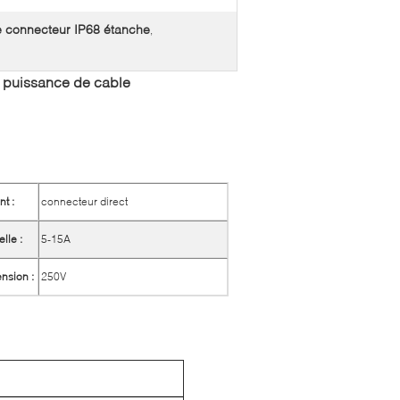
 connecteur IP68 étanche
,
 puissance de cable
nt :
connecteur direct
lle :
5-15A
ension :
250V