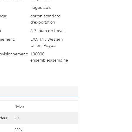
négociable
age:
carton standard
d'exportation
n:
3-7 jours de travail
aiement:
L/C, T/T, Western
Union, Paypal
ovisionnement:
100000
ensembles/semaine
Nylon
teur:
Vis
250v