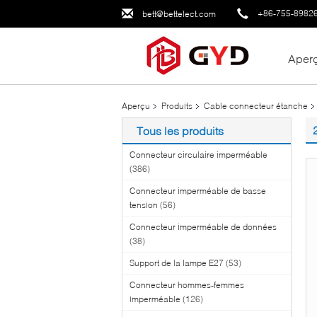
+86-755-8982
bett@bettelect.com
Aper
Aperçu
Produits
Cable connecteur étanche
Tous les produits
Connecteur circulaire imperméable
(386)
Connecteur imperméable de basse
tension
(56)
Connecteur imperméable de données
(38)
Support de la lampe E27
(53)
Connecteur hommes-femmes
imperméable
(126)