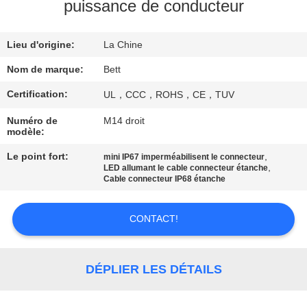
puissance de conducteur
CONTRÔLE
Lieu d'origine:
La Chine
DE
QUALITÉ
Nom de marque:
Bett
Certification:
UL，CCC，ROHS，CE，TUV
PLAN
Numéro de
M14 droit
modèle:
DU
SITE
Le point fort:
,
mini IP67 imperméabilisent le connecteur
,
LED allumant le cable connecteur étanche
Cable connecteur IP68 étanche
PRIVACY
CONTACT!
POLICY
DÉPLIER LES DÉTAILS