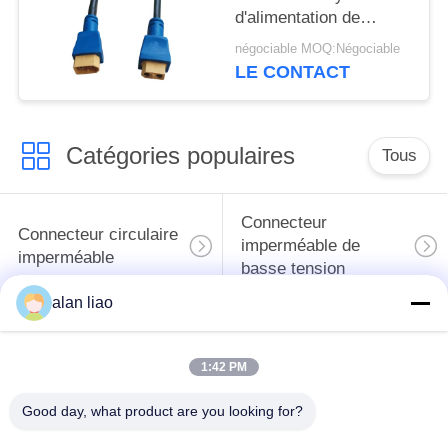
d'alimentation de
remplissage de
négociable MOQ:Négociable
connecteur d'IP68
LE CONTACT
XT60
Catégories populaires
Tous
Connecteur
Connecteur circulaire
imperméable de
imperméable
basse tension
alan liao
Connecteur
Support de la lampe
imperméable de
E27
1:42 PM
données
Good day, what product are you looking for?
Connecteur hommes-
Cable connecteur