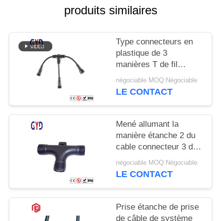
produits similaires
Type connecteurs en
plastique de 3
manières T de fil
électrique de cable
négociable MOQ:Négociable
connecteur étanche de
LE CONTACT
diviseur
Mené allumant la
manière étanche 2 du
cable connecteur 3 de
vis 3 type de 4 bornes
négociable MOQ:Négociable
T
LE CONTACT
Prise étanche de prise
de câble de système