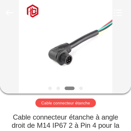
Shenzhen
Bett
Electronic
Co.,
Ltd..
All
Rights
Reserved.
MAISON
PRODUITS
AU
SUJET
DE
NOUS
Cable connecteur étanche
VISITE
Cable connecteur étanche à angle
D'USINE
droit de M14 IP67 2 à Pin 4 pour la