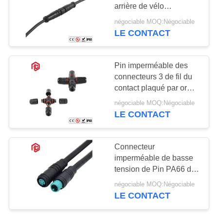
arrière de vélo
imperméabilisent le
négociable MOQ:Négociable
connecteur
LE CONTACT
Pin imperméable des
connecteurs 3 de fil du
contact plaqué par or
16A 4
négociable MOQ:Négociable
LE CONTACT
Connecteur
imperméable de basse
tension de Pin PA66 de
l'approbation IP67 5 de
négociable MOQ:Négociable
la CE
LE CONTACT