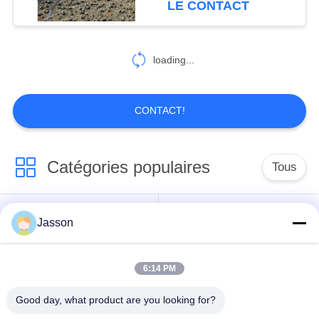
LE CONTACT
loading...
CONTACT!
Catégories populaires
Tous
Connecteur
Jasson
Connecteur circulaire
imperméable de
imperméable
basse tension
6:14 PM
Connecteur
Support de la lampe
Good day, what product are you looking for?
imperméable de
E27