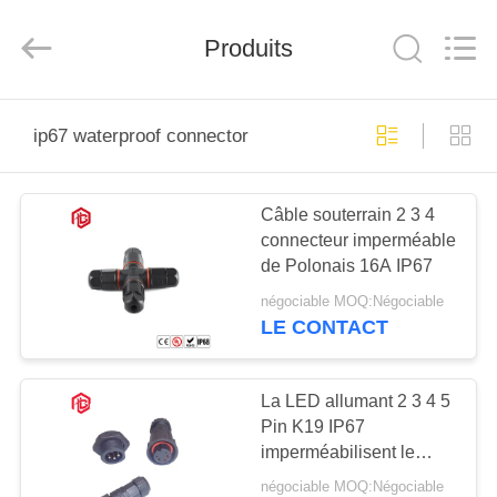
Shenzhen
Bett
Electronic
Co.,
Produits
Ltd..
All
Rights
Reserved.
MAISON
ip67 waterproof connector
PRODUITS
Câble souterrain 2 3 4
connecteur imperméable
AU
de Polonais 16A IP67
SUJET
négociable MOQ:Négociable
DE
LE CONTACT
NOUS
La LED allumant 2 3 4 5
Pin K19 IP67
VISITE
imperméabilisent le
D'USINE
connecteur
négociable MOQ:Négociable