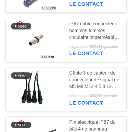
LE CONTACT
CONTRÔLE
DE
IP67 cable connecteur
QUALITÉ
hommes-femmes
circulaire imperméable
de support de panneau
négociable MOQ:Négociable
PLAN
de la puissance 6 2 4 5
LE CONTACT
7pin du connecteur M8
DU
M12
SITE
Câble 3 de capteur de
connecteur de signal de
PRIVACY
M5 M8 M12 4 5 8 12
connecteur imperméable
POLICY
négociable MOQ:Négociable
fait sur commande de
LE CONTACT
goupille IP67 avec le
câble
Pin électrique IP67 du
bâti 4 de panneau