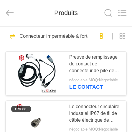
Shenzhen
Bett
Electronic
Co.,
Produits
Ltd..
All
Rights
Reserved.
MAISON
473
Connecteur imperméable à forte intensité
Connecteur
PRODUITS
circulaire
Preuve de remplissage
de contact de
imperméable
AU
connecteur de pile de
SUJET
connecteur de prise de
négociable MOQ:Négociable
New Energy
DE
LE CONTACT
60
NOUS
Connecteur
Le connecteur circulaire
industriel IP67 de fil de
VISITE
imperméable de
câble électrique de
D'USINE
Finecables M12 2-12pin
basse tension
négociable MOQ:Négociable