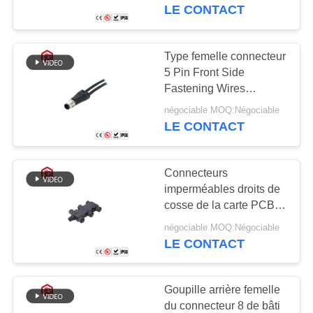
imperméabilisent
LE CONTACT
CONTRÔLE
DE
Type femelle connecteur
41
QUALITÉ
5 Pin Front Side
Connecteur
Fastening Wires
Connector de bride de
imperméable de
négociable MOQ:Négociable
PLAN
code de M12 A
LE CONTACT
DU
données
SITE
Connecteurs
imperméables droits de
PRIVACY
cosse de la carte PCB
56
M12 de la prise 4A 250V
POLICY
négociable MOQ:Négociable
Support de la lampe
de connecteur en métal
LE CONTACT
M12
E27
Goupille arrière femelle
du connecteur 8 de bâti