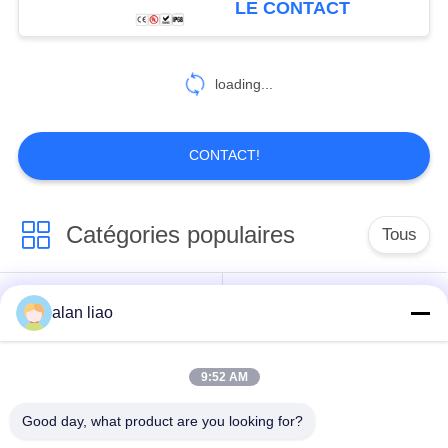
LE CONTACT
d'Assemblée
19
Connecteur RJ45
loading...
imperméable
CONTACT!
Catégories populaires
Tous
19
Prises et prises
Connecteur
alan liao
Connecteur circulaire
imperméables
imperméable de
imperméable
basse tension
9:52 AM
Connecteur
Support de la lampe
Good day, what product are you looking for?
imperméable de
E27