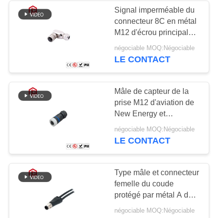
Signal imperméable du
connecteur 8C en métal
49
M12 d'écrou principal
Connecteur
hexagonal d'en cuivre
négociable MOQ:Négociable
LE CONTACT
imperméable de bâti
de panneau
Mâle de capteur de la
prise M12 d'aviation de
New Energy et
connecteur femelle
36
négociable MOQ:Négociable
LE CONTACT
Connecteurs mâles
Multi imperméables
Type mâle et connecteur
femelle du coude
protégé par métal A de
prise d'aviation du
négociable MOQ:Négociable
capteur M12