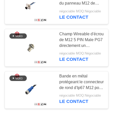
du panneau M12 de
carte PCB de code de
négociable MOQ:Négociable
M12 X pour le signe
LE CONTACT
129
Connecteur
Champ Wireable d'écrou
hommes-femmes
de M12 5 PIN Male PG7
directement un
imperméable
accouplement en métal
négociable MOQ:Négociable
de connecteur circulaire
LE CONTACT
de code
96
Bande en métal
Cable connecteur
protégeant le connecteur
de rond d'Ip67 M12 pour
étanche
la transmission de signal
négociable MOQ:Négociable
LE CONTACT