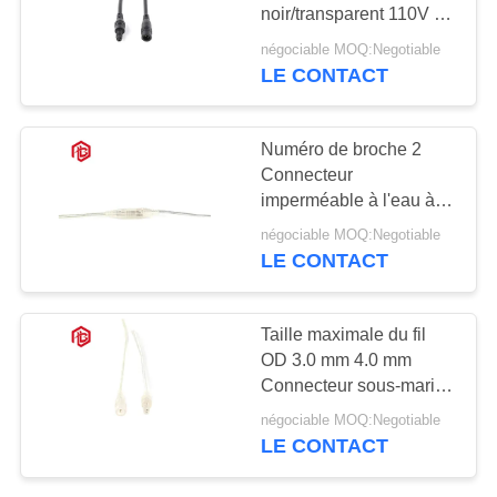
noir/transparent 110V 3-
5A Pour systèmes
négociable MOQ:Negotiable
d'éclairage extérieur /
LE CONTACT
129
irrigation
Connecteur
Numéro de broche 2
hommes-femmes
Connecteur
imperméable à l'eau à
imperméable
basse tension IP65
négociable MOQ:Negotiable
noir/transparent pour
LE CONTACT
câble PVC
96
Taille maximale du fil
Cable connecteur
OD 3.0 mm 4.0 mm
Connecteur sous-marin
étanche
avec connecteur basse
négociable MOQ:Negotiable
tension
LE CONTACT