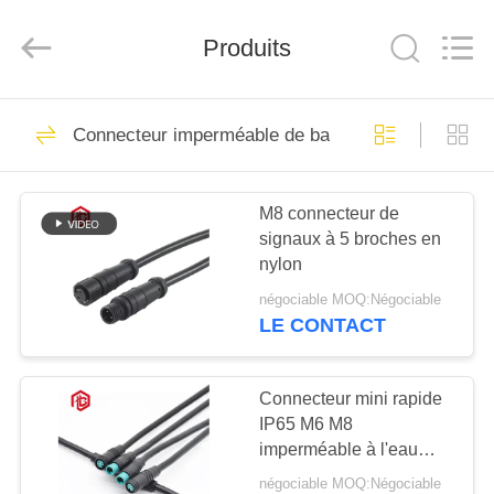
Shenzhen
Bett
Electronic
Co.,
Produits
Ltd..
All
Rights
Reserved.
MAISON
477
Connecteur imperméable de basse tension
Connecteur
PRODUITS
circulaire
M8 connecteur de
signaux à 5 broches en
imperméable
AU
nylon
SUJET
négociable MOQ:Négociable
DE
LE CONTACT
60
NOUS
Connecteur
Connecteur mini rapide
IP65 M6 M8
VISITE
imperméable de
imperméable à l'eau
D'USINE
avec matériau en nylon
basse tension
négociable MOQ:Négociable