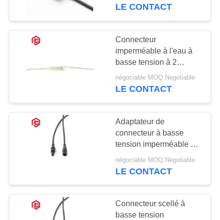
PVC et courant nominal
LE CONTACT
2-10A
CONTRÔLE
DE
Connecteur
41
QUALITÉ
imperméable à l'eau à
Connecteur
basse tension à 2
broches de 110V pour
imperméable de
négociable MOQ:Negotiable
PLAN
câbles de 3,0 à 4,0 mm
LE CONTACT
en PVC/PA66 et
DU
données
adaptateur
SITE
Adaptateur de
connecteur à basse
PRIVACY
tension imperméable à
56
l'eau pour les
POLICY
négociable MOQ:Negotiable
Support de la lampe
applications de taille
LE CONTACT
maximale de fil OD 3,0
E27
mm 4,0 mm
Connecteur scellé à
basse tension