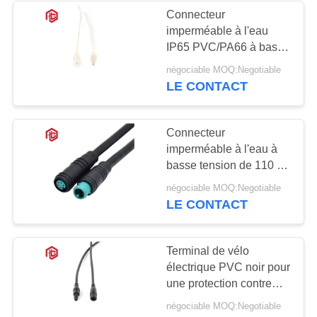
Connecteur
imperméable à l'eau
49
IP65 PVC/PA66 à basse
Connecteur
tension avec une
négociable MOQ:Negotiable
surface de coupe
LE CONTACT
imperméable de bâti
transversale maximale
du câble 2*0,2 mm2
de panneau
2*0,3 mm2
Connecteur
imperméable à l'eau à
basse tension de 110 V
avec courant nominal de
36
négociable MOQ:Negotiable
2 à 6 A et 2-4 cœurs
LE CONTACT
Connecteurs mâles
optionnels
Multi imperméables
Terminal de vélo
électrique PVC noir pour
une protection contre
l'humidité et des
négociable MOQ:Negotiable
performances optimales