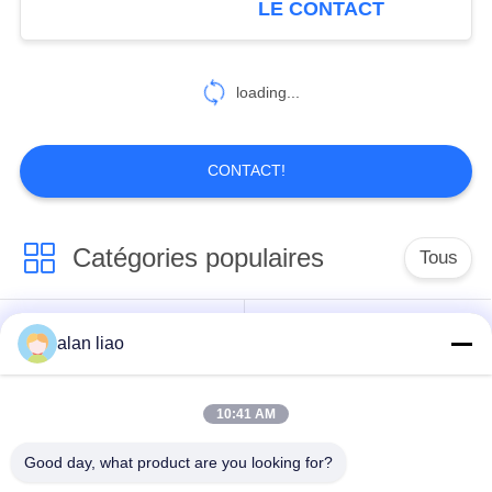
LE CONTACT
19
Connecteur RJ45
loading...
imperméable
CONTACT!
Catégories populaires
Tous
19
Prises et prises
Connecteur
alan liao
Connecteur circulaire
imperméables
imperméable de
imperméable
basse tension
10:41 AM
Connecteur
Support de la lampe
Good day, what product are you looking for?
imperméable de
E27