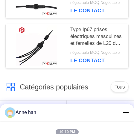
négociable MOQ:Négociable
LE CONTACT
Type Ip67 prises
électriques masculines
et femelles de L20 de 3
manières T
négociable MOQ:Négociable
LE CONTACT
Catégories populaires
Tous
Connecteur
Connecteur circulaire
Anne han
imperméable de
imperméable
basse tension
10:10 PM