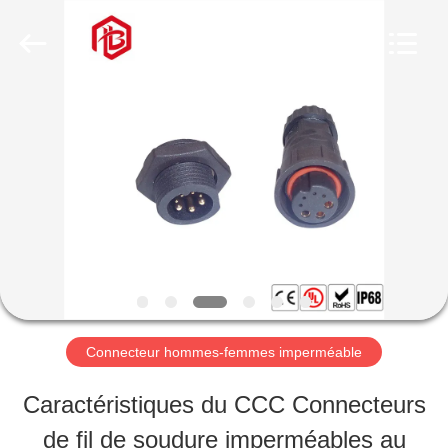
Shenzhen
Bett
Electronic
Co.,
Ltd..
All
MAISON
Rights
Reserved.
PRODUITS
AU
SUJET
DE
Connecteur hommes-femmes imperméable
NOUS
Caractéristiques du CCC Connecteurs
de fil de soudure imperméables au