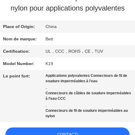
VISITE
nylon pour applications polyvalentes
D'USINE
Place of Origin:
China
CONTRÔLE
Nom de marque:
Bett
DE
Certification:
UL，CCC，ROHS，CE，TUV
QUALITÉ
Model Number:
K19
Le point fort:
Applications polyvalentes Connecteurs de fil de
soudure imperméables à l'eau
PLAN
,
Connecteurs de câbles de soudure imperméables
DU
à l'eau CCC
,
SITE
Connecteurs de fil de soudure imperméables au
nylon
PRIVACY
CONTACT!