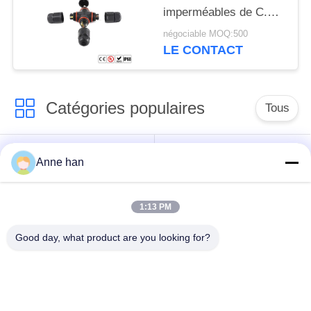
imperméables de C.C
de Pin PA66 de la
négociable MOQ:500
borne 4
LE CONTACT
Catégories populaires
Tous
Connecteur
Connecteur circulaire
Anne han
imperméable de
imperméable
basse tension
1:13 PM
Connecteur
Support de la lampe
Good day, what product are you looking for?
imperméable de
E27
données
Connecteur hommes-
Cable connecteur