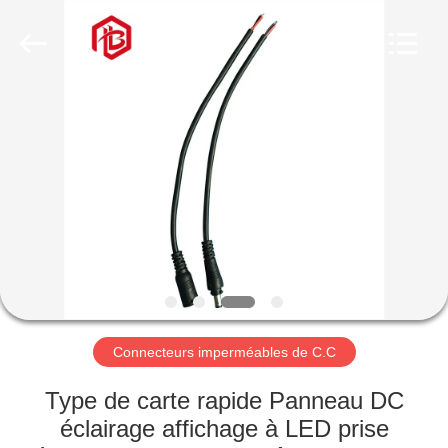
Shenzhen
Bett
Electronic
Co.,
Ltd..
All
Rights
Reserved.
MAISON
PRODUITS
AU
SUJET
DE
NOUS
Connecteurs imperméables de C.C
VISITE
Type de carte rapide Panneau DC
D'USINE
éclairage affichage à LED prise