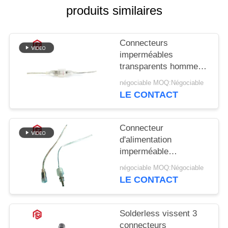
produits similaires
Connecteurs
imperméables
transparents hommes-
femmes de C.C 5A
négociable MOQ:Négociable
pour la bicyclette
LE CONTACT
électrique
Connecteur
d'alimentation
imperméable
transparent de C.C
négociable MOQ:Négociable
Jack Ip 65 de vélo
LE CONTACT
électrique
Solderless vissent 3
connecteurs