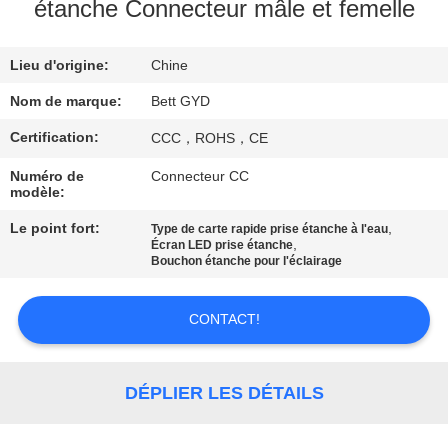
étanche Connecteur mâle et femelle
CONTRÔLE
Lieu d'origine:
Chine
DE
QUALITÉ
Nom de marque:
Bett GYD
Certification:
CCC，ROHS，CE
PLAN
Numéro de
Connecteur CC
modèle:
DU
SITE
Le point fort:
,
Type de carte rapide prise étanche à l'eau
,
Écran LED prise étanche
Bouchon étanche pour l'éclairage
PRIVACY
CONTACT!
POLICY
DÉPLIER LES DÉTAILS