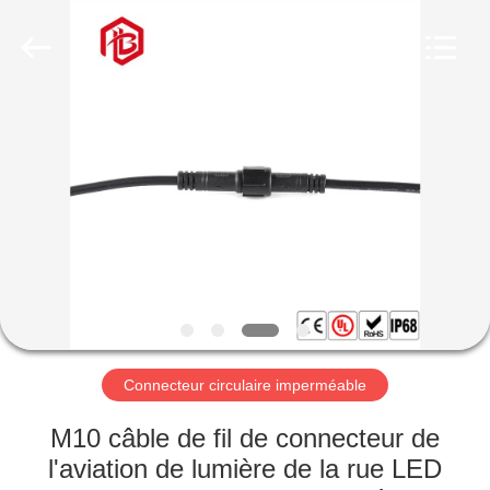
Shenzhen
Bett
Electronic
Co.,
Ltd..
All
Rights
Reserved.
MAISON
PRODUITS
AU
SUJET
DE
NOUS
Connecteur circulaire imperméable
VISITE
M10 câble de fil de connecteur de
D'USINE
l'aviation de lumière de la rue LED