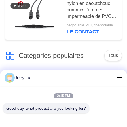
nylon en caoutchouc
hommes-femmes
imperméable de PVC
de connecteur
négociable MOQ:négociable
circulaire de 20A M10
LE CONTACT
Catégories populaires
Tous
Connecteur
Connecteur circulaire
Joey liu
imperméable de
imperméable
basse tension
2:15 PM
Connecteur
Support de la lampe
Good day, what product are you looking for?
imperméable de
E27
données