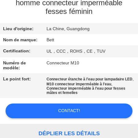
homme connecteur imperméable
fesses féminin
CONTRÔLE
DE
Lieu d'origine:
La Chine, Guangdong
QUALITÉ
Nom de marque:
Bett
PLAN
Certification:
UL，CCC，ROHS，CE，TUV
DU
Numéro de
Connecteur M10
modèle:
SITE
Le point fort:
,
Connecteur étanche à l'eau pour lampadaire LED
,
M10 connecteur imperméable à l'eau
Connecteur imperméable à l'eau pour fesses
PRIVACY
mâles et femelles
POLICY
CONTACT!
DÉPLIER LES DÉTAILS