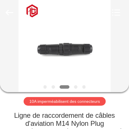
Shenzhen
Bett
Electronic
Co.,
Ltd..
All
Rights
Reserved.
MAISON
PRODUITS
AU
SUJET
DE
NOUS
10A imperméabilisent des connecteurs
VISITE
Ligne de raccordement de câbles
D'USINE
d'aviation M14 Nylon Plug