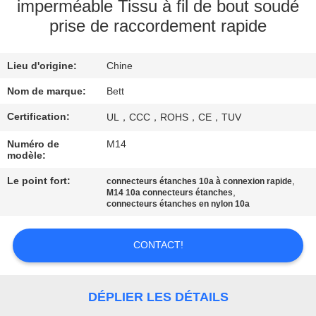
imperméable Tissu à fil de bout soudé
prise de raccordement rapide
CONTRÔLE
DE
Lieu d'origine:
Chine
QUALITÉ
Nom de marque:
Bett
PLAN
Certification:
UL，CCC，ROHS，CE，TUV
DU
Numéro de
M14
modèle:
SITE
Le point fort:
,
connecteurs étanches 10a à connexion rapide
,
M14 10a connecteurs étanches
connecteurs étanches en nylon 10a
PRIVACY
POLICY
CONTACT!
DÉPLIER LES DÉTAILS