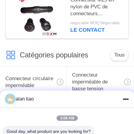
nylon de PVC de
connecteurs
imperméables noirs
négociable MOQ:Négociable
d'Ip67 10A
LE CONTACT
Catégories populaires
Tous
Connecteur
Connecteur circulaire
imperméable de
imperméable
basse tension
alan liao
Connecteur
Support de la lampe
imperméable de
E27
3:08 AM
données
Good day, what product are you looking for?