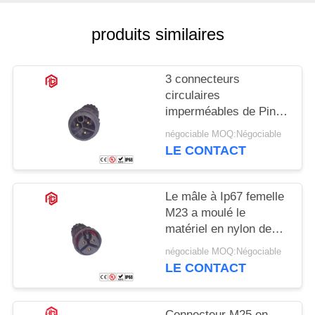
produits similaires
3 connecteurs
circulaires
imperméables de Pin
M23 IP68 masculins et
négociable MOQ:Négociable
femelles
LE CONTACT
Le mâle à Ip67 femelle
M23 a moulé le
matériel en nylon de
Pin PA66 du cable
négociable MOQ:Négociable
connecteur 3
LE CONTACT
Connecteur M25 en