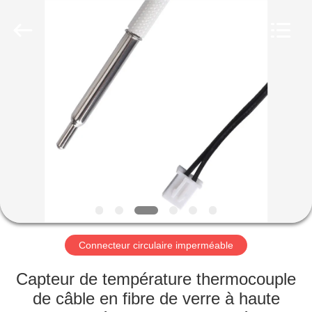
Shenzhen
Bett
Electronic
Co.,
Ltd..
All
Rights
Reserved.
MAISON
PRODUITS
AU
SUJET
DE
NOUS
Connecteur circulaire imperméable
VISITE
Capteur de température thermocouple
D'USINE
de câble en fibre de verre à haute