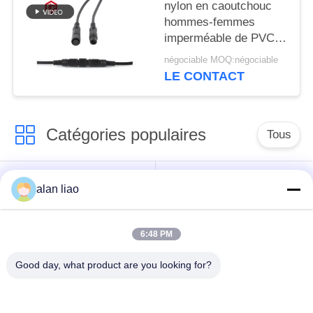
nylon en caoutchouc
hommes-femmes
imperméable de PVC
de connecteur
négociable MOQ:négociable
circulaire de 20A M10
LE CONTACT
Catégories populaires
Tous
Connecteur
Connecteur circulaire
alan liao
imperméable de
imperméable
basse tension
6:48 PM
Connecteur
Support de la lampe
Good day, what product are you looking for?
imperméable de
E27
données