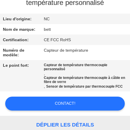
température personnalisé
CONTRÔLE
Lieu d'origine:
NC
DE
QUALITÉ
Nom de marque:
bett
Certification:
CE FCC RoHS
PLAN
Numéro de
Capteur de température
modèle:
DU
Le point fort:
Capteur de température thermocouple
SITE
personnalisé
,
Capteur de température thermocouple à câble en
fibre de verre
PRIVACY
,
Sensor de température par thermocouple FCC
POLICY
CONTACT!
DÉPLIER LES DÉTAILS