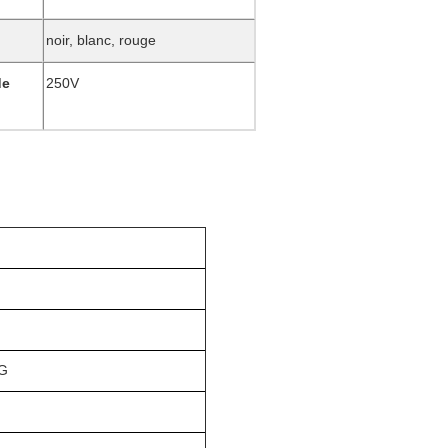
noir, blanc, rouge
de
250V
WG