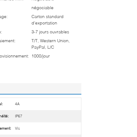
négociable
age:
Carton standard
d'exportation
n:
3-7 jours ouvrables
aiement:
T/T, Western Union,
PayPal, L/C
ovisionnement:
1000/jour
l:
4A
éité:
IP67
lement:
Vis