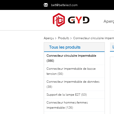
bett@bettelect.com
Aper
Aperçu
Produits
Connecteur circulaire imper
Tous les produits
Connecteur circulaire imperméable
(386)
Connecteur imperméable de basse
tension
(56)
Connecteur imperméable de données
(38)
Support de la lampe E27
(53)
Connecteur hommes-femmes
imperméable
(126)