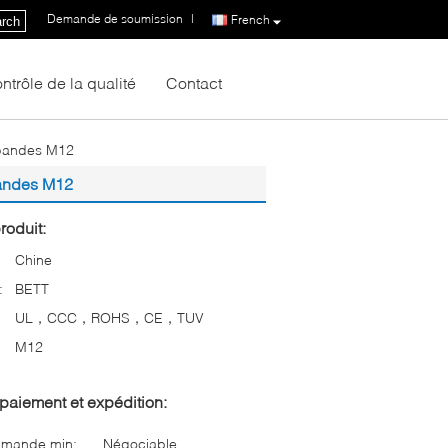
Demande de soumission
|
French
rch
ntrôle de la qualité
Contact
 bandes M12
bandes M12
roduit:
Chine
:
BETT
UL，CCC，ROHS，CE，TUV
M12
paiement et expédition:
mmande min:
Négociable