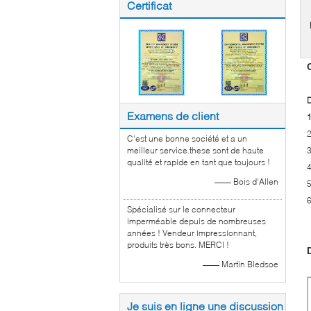
Certificat
D
Examens de client
2
C'est une bonne société et a un
meilleur service.these sont de haute
3
qualité et rapide en tant que toujours !
4
—— Bois d'Allen
5
6
Spécialisé sur le connecteur
imperméable depuis de nombreuses
années ! Vendeur impressionnant,
produits très bons. MERCI !
—— Martin Bledsoe
Je suis en ligne une discussion