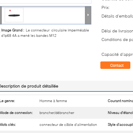
Prix:
Détails d'emball
Image Grand :
Le connecteur circulaire imperméable
Délai de livraiso
d'Ip68 4A a mené les bandes M12
Conditions de p
Capacité d'appr
Contact
Description de produit détaillée
Le genre:
Homme à femme
Courant nomina
Mode de connexion:
brancher/débrancher
Niveau d'étanch
Mots clés:
connecteur de câble d'alimentation
Style d'accoup