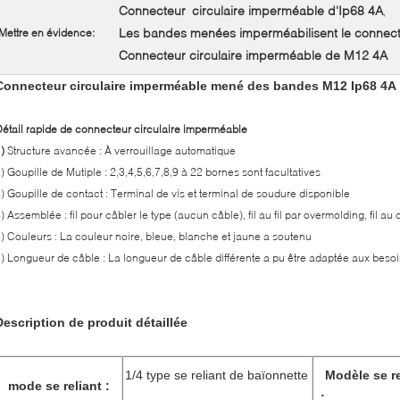
Connecteur circulaire imperméable d'Ip68 4A
,
Les bandes menées imperméabilisent le connecte
Mettre en évidence:
Connecteur circulaire imperméable de M12 4A
Connecteur circulaire imperméable mené des bandes M12 Ip68 4A
étail rapide de connecteur circulaire imperméable
1)
Structure avancée : À verrouillage automatique
) Goupille de Mutiple : 2,3,4,5,6,7,8,9 à 22 bornes sont facultatives
) Goupille de contact : Terminal de vis et terminal de soudure disponible
) Assemblée : fil pour câbler le type (aucun câble), fil au fil par overmolding, fil au 
) Couleurs : La couleur noire, bleue, blanche et jaune a soutenu
) Longueur de câble : La longueur de câble différente a pu être adaptée aux besoi
Description de produit détaillée
1/4 type se reliant de baïonnette
Modèle se re
mode se reliant :
: