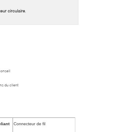
ur circulaire
,
conseil
ns du client
liant
Connecteur de fil