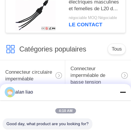
électriques masculines
et femelles de L20 de 3
manières T
négociable MOQ:Négociable
LE CONTACT
Catégories populaires
Tous
Connecteur
Connecteur circulaire
imperméable de
imperméable
basse tension
alan liao
Connecteur
Support de la lampe
imperméable de
E27
4:10 AM
données
Good day, what product are you looking for?
Connecteur hommes-
Cable connecteur