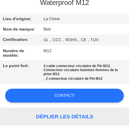
Waterproof M12
CONTRÔLE
Lieu d'origine:
La Chine
DE
QUALITÉ
Nom de marque:
Bett
Certification:
UL，CCC，ROHS，CE，TUV
PLAN
Numéro de
M12
modèle:
DU
SITE
Le point fort:
,
4 cable connecteur circulaire de Pin M12
Connecteur circulaire hommes-femmes de la
prise M12
,
2 connecteur circulaire de Pin M12
PRIVACY
POLICY
CONTACT!
DÉPLIER LES DÉTAILS