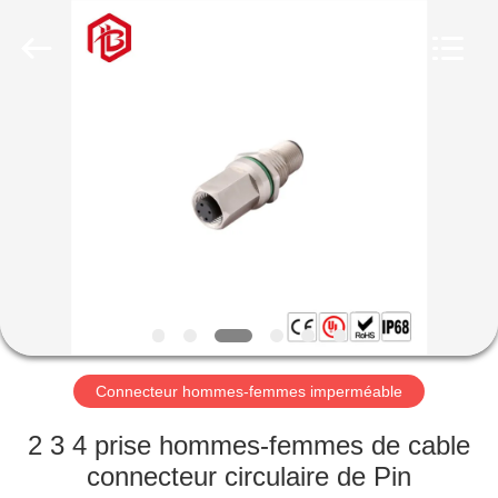
Shenzhen
Bett
Electronic
Co.,
Ltd..
All
Rights
Reserved.
MAISON
PRODUITS
AU
SUJET
DE
NOUS
Connecteur hommes-femmes imperméable
VISITE
2 3 4 prise hommes-femmes de cable
D'USINE
connecteur circulaire de Pin