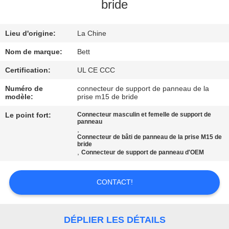
bride
CONTRÔLE
Lieu d'origine:
La Chine
DE
QUALITÉ
Nom de marque:
Bett
Certification:
UL CE CCC
PLAN
Numéro de
connecteur de support de panneau de la
modèle:
prise m15 de bride
DU
Le point fort:
Connecteur masculin et femelle de support de
SITE
panneau
,
Connecteur de bâti de panneau de la prise M15 de
bride
PRIVACY
,
Connecteur de support de panneau d'OEM
POLICY
CONTACT!
DÉPLIER LES DÉTAILS