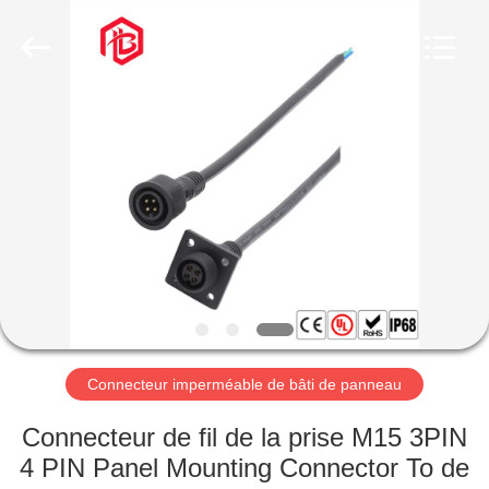
Shenzhen
Bett
Electronic
Co.,
Ltd..
All
Rights
Reserved.
MAISON
PRODUITS
AU
SUJET
DE
NOUS
Connecteur imperméable de bâti de panneau
VISITE
Connecteur de fil de la prise M15 3PIN
D'USINE
4 PIN Panel Mounting Connector To de