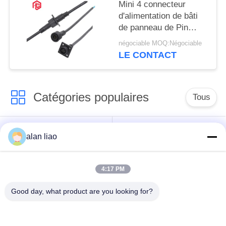
Mini 4 connecteur
d'alimentation de bâti
de panneau de Pin
Flange IP67 6.5mm
négociable MOQ:Négociable
LE CONTACT
Catégories populaires
Tous
Connecteur
Connecteur circulaire
alan liao
imperméable de
imperméable
basse tension
4:17 PM
Connecteur
Support de la lampe
Good day, what product are you looking for?
imperméable de
E27
données