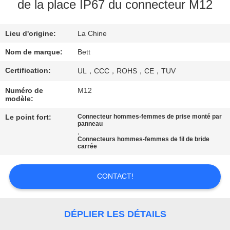
de la place IP67 du connecteur M12
CONTRÔLE
Lieu d'origine:
La Chine
DE
QUALITÉ
Nom de marque:
Bett
Certification:
UL，CCC，ROHS，CE，TUV
PLAN
Numéro de
M12
modèle:
DU
SITE
Le point fort:
Connecteur hommes-femmes de prise monté par
panneau
,
Connecteurs hommes-femmes de fil de bride
carrée
PRIVACY
POLICY
CONTACT!
DÉPLIER LES DÉTAILS