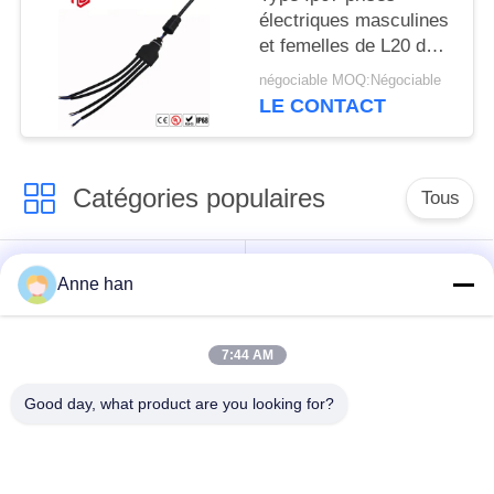
électriques masculines
et femelles de L20 de 3
manières T
négociable MOQ:Négociable
LE CONTACT
Catégories populaires
Tous
Connecteur
Connecteur circulaire
Anne han
imperméable de
imperméable
basse tension
7:44 AM
Connecteur
Support de la lampe
Good day, what product are you looking for?
imperméable de
E27
données