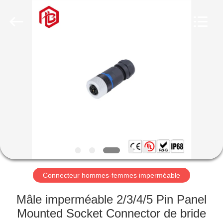
Shenzhen
Bett
Electronic
Co.,
Ltd..
All
Rights
Reserved.
MAISON
PRODUITS
AU
SUJET
DE
NOUS
Connecteur hommes-femmes imperméable
VISITE
Mâle imperméable 2/3/4/5 Pin Panel
D'USINE
Mounted Socket Connector de bride