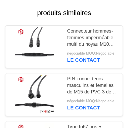
produits similaires
Connecteur hommes-
femmes imperméable
multi du noyau M10
IP68
négociable MOQ:Négociable
LE CONTACT
PIN connecteurs
masculins et femelles
de M15 de PVC 3 de
basse tension
négociable MOQ:Négociable
LE CONTACT
Type Ip67 prises