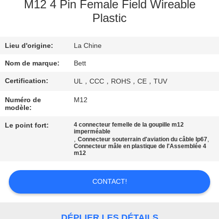
M12 4 Pin Female Field Wireable
Plastic
CONTRÔLE
DE
Lieu d'origine:
La Chine
QUALITÉ
Nom de marque:
Bett
PLAN
Certification:
UL，CCC，ROHS，CE，TUV
DU
Numéro de
M12
modèle:
SITE
Le point fort:
4 connecteur femelle de la goupille m12
imperméable
,
,
Connecteur souterrain d'aviation du câble Ip67
PRIVACY
Connecteur mâle en plastique de l'Assemblée 4
m12
POLICY
CONTACT!
DÉPLIER LES DÉTAILS