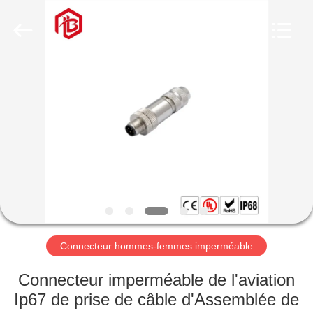
Shenzhen
Bett
Electronic
Co.,
Ltd..
All
Rights
Reserved.
MAISON
PRODUITS
AU
SUJET
DE
NOUS
Connecteur hommes-femmes imperméable
VISITE
Connecteur imperméable de l'aviation
D'USINE
Ip67 de prise de câble d'Assemblée de