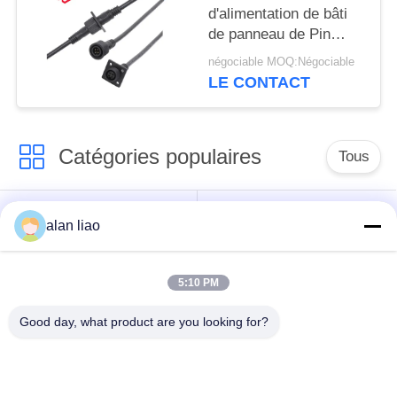
d'alimentation de bâti
de panneau de Pin
Flange IP67 6.5mm
négociable MOQ:Négociable
LE CONTACT
Catégories populaires
Tous
Connecteur
Connecteur circulaire
alan liao
imperméable de
imperméable
basse tension
5:10 PM
Connecteur
Support de la lampe
Good day, what product are you looking for?
imperméable de
E27
données