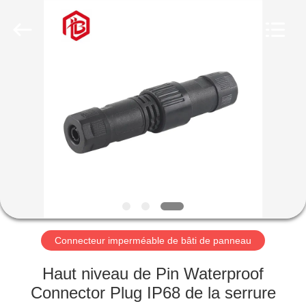
Shenzhen
Bett
Electronic
Co.,
Ltd..
All
Rights
Reserved.
MAISON
PRODUITS
AU
SUJET
DE
NOUS
Connecteur imperméable de bâti de panneau
VISITE
Haut niveau de Pin Waterproof
D'USINE
Connector Plug IP68 de la serrure