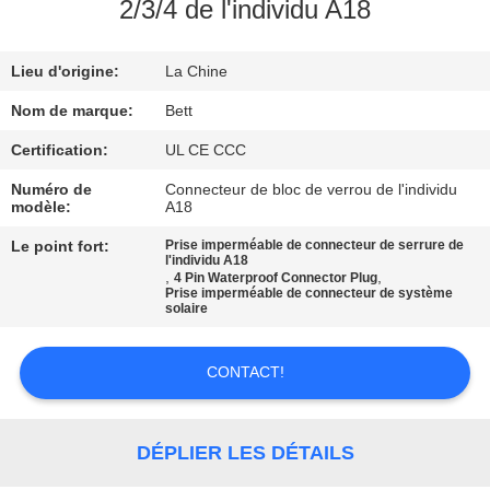
2/3/4 de l'individu A18
CONTRÔLE
Lieu d'origine:
La Chine
DE
QUALITÉ
Nom de marque:
Bett
Certification:
UL CE CCC
PLAN
Numéro de
Connecteur de bloc de verrou de l'individu
modèle:
A18
DU
Le point fort:
Prise imperméable de connecteur de serrure de
SITE
l'individu A18
,
,
4 Pin Waterproof Connector Plug
Prise imperméable de connecteur de système
solaire
PRIVACY
POLICY
CONTACT!
DÉPLIER LES DÉTAILS