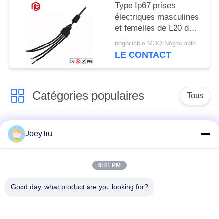
Type Ip67 prises
électriques masculines
et femelles de L20 de 3
manières T
négociable MOQ:Négociable
LE CONTACT
Catégories populaires
Tous
Connecteur
Connecteur circulaire
Joey liu
imperméable de
imperméable
basse tension
6:41 PM
Connecteur
Support de la lampe
Good day, what product are you looking for?
imperméable de
E27
données