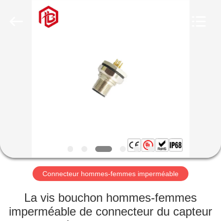
Shenzhen
Bett
Electronic
Co.,
Ltd..
All
Rights
Reserved.
MAISON
PRODUITS
AU
SUJET
DE
NOUS
Connecteur hommes-femmes imperméable
VISITE
La vis bouchon hommes-femmes
D'USINE
imperméable de connecteur du capteur