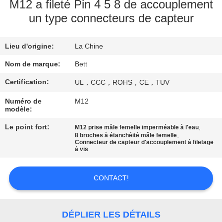
M12 a fileté Pin 4 5 8 de accouplement
un type connecteurs de capteur
CONTRÔLE
DE
Lieu d'origine:
La Chine
QUALITÉ
Nom de marque:
Bett
PLAN
Certification:
UL，CCC，ROHS，CE，TUV
DU
Numéro de
M12
modèle:
SITE
Le point fort:
,
M12 prise mâle femelle imperméable à l'eau
,
8 broches à étanchéité mâle femelle
Connecteur de capteur d'accouplement à filetage
PRIVACY
à vis
POLICY
CONTACT!
DÉPLIER LES DÉTAILS