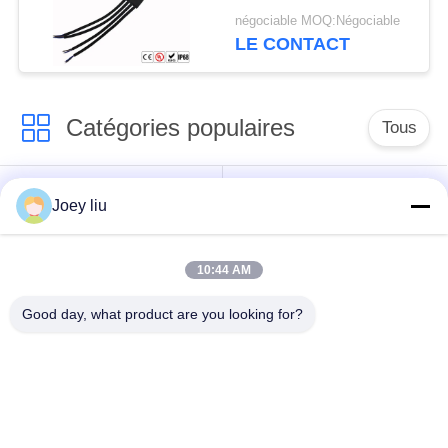
manières T
négociable MOQ:Négociable
LE CONTACT
Catégories populaires
Tous
Connecteur
Connecteur circulaire
Joey liu
imperméable de
imperméable
basse tension
10:44 AM
Connecteur
Support de la lampe
Good day, what product are you looking for?
imperméable de
E27
données
Connecteur hommes-
Cable connecteur
femmes imperméable
étanche