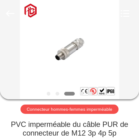
Shenzhen
Bett
Electronic
Co.,
Ltd..
All
Rights
Reserved.
MAISON
PRODUITS
AU
SUJET
DE
NOUS
Connecteur hommes-femmes imperméable
VISITE
PVC imperméable du câble PUR de
D'USINE
connecteur de M12 3p 4p 5p