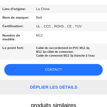
CONTRÔLE
Lieu d'origine:
La Chine
DE
Nom de marque:
Bett
QUALITÉ
Certification:
UL，CCC，ROHS，CE，TUV
Numéro de
M12
PLAN
modèle:
DU
Le point fort:
,
Cable de raccordement en PVC M12 3p
,
M12 3p câble de connexion
SITE
Cable de connexion M12 3p étanche à l'eau
PRIVACY
CONTACT!
POLICY
DÉPLIER LES DÉTAILS
produits similaires