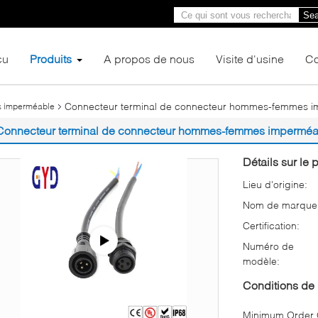
Sea
çu
Produits
A propos de nous
Visite d'usine
Co
Connecteur terminal de connecteur hommes-femmes i
 imperméable
Connecteur terminal de connecteur hommes-femmes imperméab
Détails sur le p
Lieu d'origine:
Nom de marque
Certification:
Numéro de
modèle:
Conditions de 
Minimum Order Q