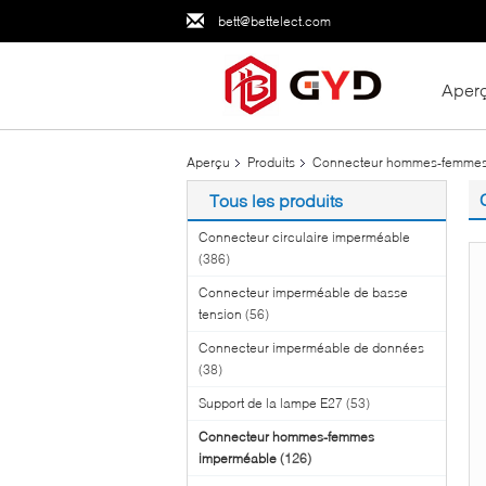
bett@bettelect.com
Aper
Aperçu
Produits
Connecteur hommes-femmes
Tous les produits
Connecteur circulaire imperméable
(386)
Connecteur imperméable de basse
tension
(56)
Connecteur imperméable de données
(38)
Support de la lampe E27
(53)
Connecteur hommes-femmes
imperméable
(126)