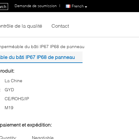
Demande de soumission
|
French
rch
ntrôle de la qualité
Contact
mperméable du bâti IP67 IP68 de panneau
le du bâti IP67 IP68 de panneau
roduit:
La Chine
:
GYD
CE/ROHS/IP
M19
paiement et expédition:
uantity:
Negotiable