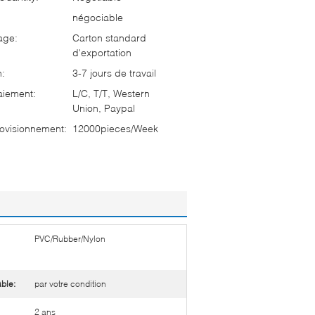
négociable
age:
Carton standard
d'exportation
n:
3-7 jours de travail
aiement:
L/C, T/T, Western
Union, Paypal
ovisionnement:
12000pieces/Week
PVC/Rubber/Nylon
ble:
par votre condition
2 ans