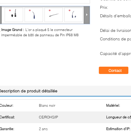
Prix:
Détails d'emball
Image Grand :
L'or a plaqué 5 le connecteur
Délai de livraiso
imperméable de bâti de panneau de Pin IP68 M8
Conditions de p
Capacité d'appr
Contact
Description de produit détaillée
Couleur:
Blanc noir
Matériel:
Certificat:
CE/ROHS/IP
Longueur de câ
Garantie:
2 ans
Estimation d'IP: