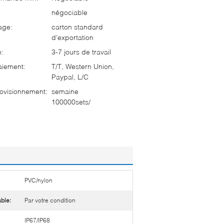
négociable
age:
carton standard
d'exportation
n:
3-7 jours de travail
aiement:
T/T, Western Union,
Paypal, L/C
ovisionnement:
semaine
100000sets/
PVC/nylon
ble:
Par votre condition
IP67/IP68