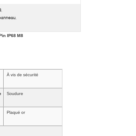
8
,
 panneau
,
Pin IP68 M8
À vis de sécurité
e
Soudure
Plaqué or