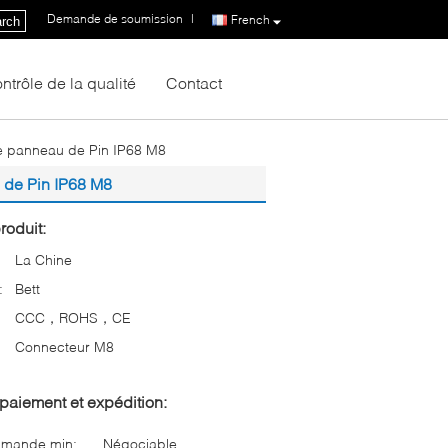
Demande de soumission
|
French
rch
ntrôle de la qualité
Contact
de panneau de Pin IP68 M8
 de Pin IP68 M8
roduit:
La Chine
:
Bett
CCC，ROHS，CE
Connecteur M8
paiement et expédition:
mmande min:
Négociable