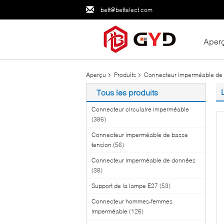
bett@bettelect.com
Aper
Aperçu
Produits
Connecteur imperméable de 
Tous les produits
Connecteur circulaire imperméable
(386)
Connecteur imperméable de basse
tension
(56)
Connecteur imperméable de données
(38)
Support de la lampe E27
(53)
Connecteur hommes-femmes
imperméable
(126)