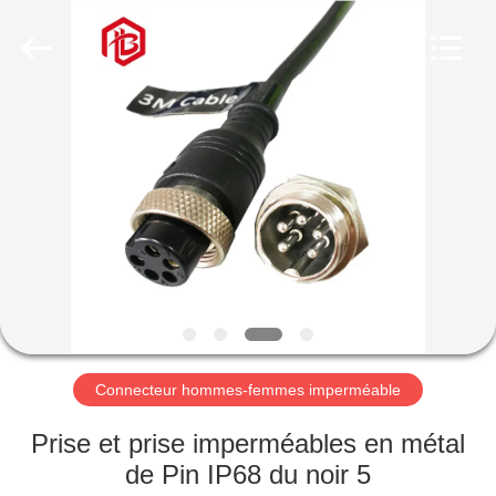
Shenzhen
Bett
Electronic
Co.,
Ltd..
All
Rights
Reserved.
MAISON
PRODUITS
AU
SUJET
DE
NOUS
Connecteur hommes-femmes imperméable
VISITE
Prise et prise imperméables en métal
D'USINE
de Pin IP68 du noir 5