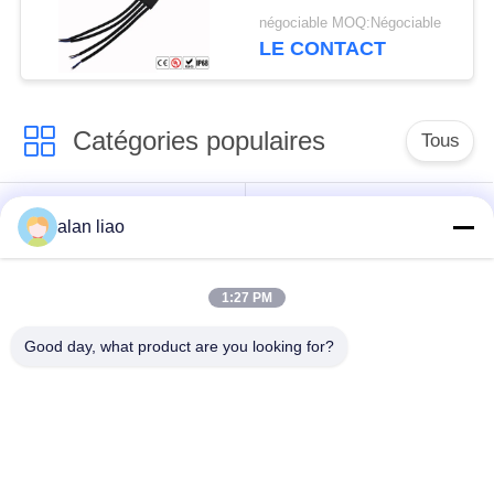
manières T
négociable MOQ:Négociable
LE CONTACT
Catégories populaires
Tous
Connecteur
Connecteur circulaire
alan liao
imperméable de
imperméable
basse tension
1:27 PM
Connecteur
Support de la lampe
Good day, what product are you looking for?
imperméable de
E27
données
Connecteur hommes-
Cable connecteur
femmes imperméable
étanche