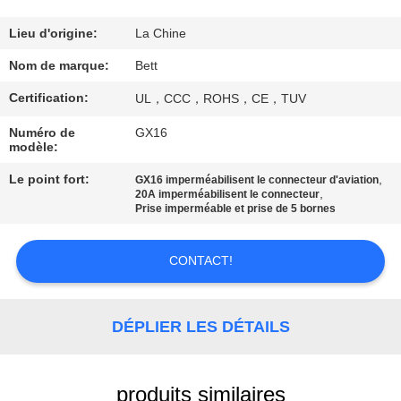
CONTRÔLE
Lieu d'origine:
La Chine
DE
Nom de marque:
Bett
QUALITÉ
Certification:
UL，CCC，ROHS，CE，TUV
Numéro de
GX16
PLAN
modèle:
DU
Le point fort:
,
GX16 imperméabilisent le connecteur d'aviation
,
20A imperméabilisent le connecteur
SITE
Prise imperméable et prise de 5 bornes
PRIVACY
CONTACT!
POLICY
DÉPLIER LES DÉTAILS
produits similaires