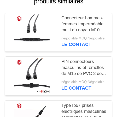
produits similaires
Connecteur hommes-
femmes imperméable
multi du noyau M10
IP68
négociable MOQ:Négociable
LE CONTACT
PIN connecteurs
masculins et femelles
de M15 de PVC 3 de
basse tension
négociable MOQ:Négociable
LE CONTACT
Type Ip67 prises
électriques masculines