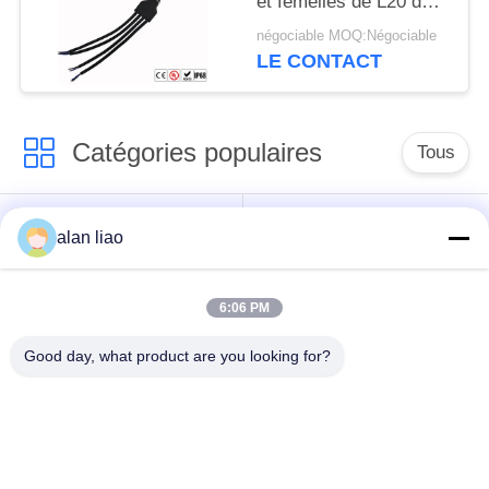
et femelles de L20 de 3
manières T
négociable MOQ:Négociable
LE CONTACT
Catégories populaires
Tous
Connecteur
Connecteur circulaire
alan liao
imperméable de
imperméable
basse tension
6:06 PM
Connecteur
Support de la lampe
Good day, what product are you looking for?
imperméable de
E27
données
Connecteur hommes-
Cable connecteur
femmes imperméable
étanche