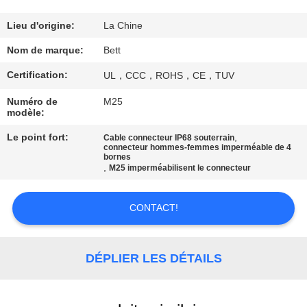
CONTRÔLE
Lieu d'origine:
La Chine
DE
Nom de marque:
Bett
QUALITÉ
Certification:
UL，CCC，ROHS，CE，TUV
Numéro de
M25
PLAN
modèle:
DU
Le point fort:
,
Cable connecteur IP68 souterrain
connecteur hommes-femmes imperméable de 4
SITE
bornes
,
M25 imperméabilisent le connecteur
PRIVACY
CONTACT!
POLICY
DÉPLIER LES DÉTAILS