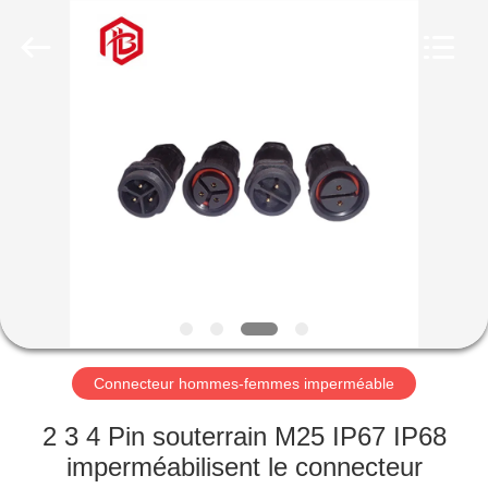
Shenzhen
Bett
Electronic
Co.,
Ltd..
All
Rights
Reserved.
MAISON
PRODUITS
AU
SUJET
DE
NOUS
Connecteur hommes-femmes imperméable
VISITE
2 3 4 Pin souterrain M25 IP67 IP68
D'USINE
imperméabilisent le connecteur