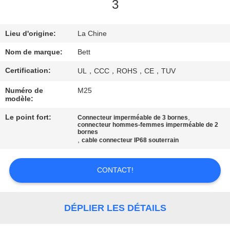
3
CONTRÔLE
Lieu d'origine:
La Chine
DE
QUALITÉ
Nom de marque:
Bett
Certification:
UL，CCC，ROHS，CE，TUV
PLAN
Numéro de
M25
modèle:
DU
SITE
Le point fort:
,
Connecteur imperméable de 3 bornes
connecteur hommes-femmes imperméable de 2
bornes
,
cable connecteur IP68 souterrain
PRIVACY
POLICY
CONTACT!
DÉPLIER LES DÉTAILS