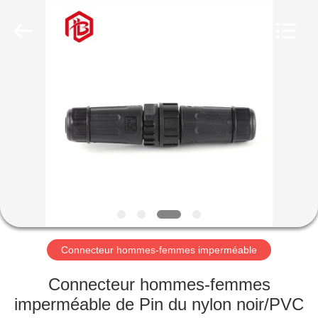
Shenzhen
Bett
Electronic
Co.,
Ltd..
All
Rights
Reserved.
MAISON
PRODUITS
AU
SUJET
DE
NOUS
Connecteur hommes-femmes imperméable
VISITE
Connecteur hommes-femmes
D'USINE
imperméable de Pin du nylon noir/PVC