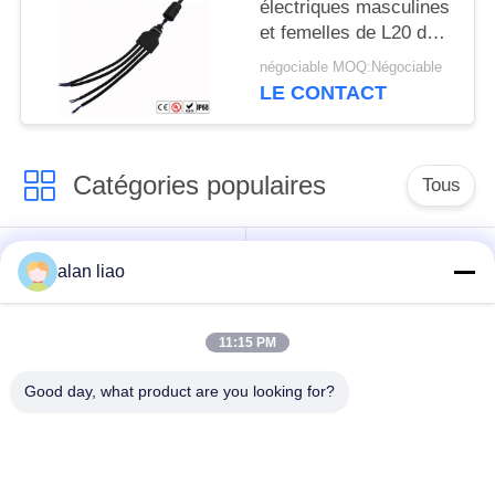
électriques masculines
et femelles de L20 de 3
manières T
négociable MOQ:Négociable
LE CONTACT
Catégories populaires
Tous
Connecteur
Connecteur circulaire
alan liao
imperméable de
imperméable
basse tension
11:15 PM
Connecteur
Support de la lampe
Good day, what product are you looking for?
imperméable de
E27
données
Connecteur hommes-
Cable connecteur