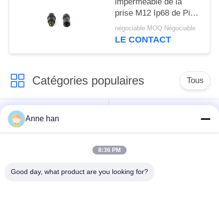
imperméable de la
prise M12 Ip68 de Pin
Waterproof 240v
négociable MOQ:Négociable
LE CONTACT
Catégories populaires
Tous
Connecteur
Connecteur circulaire
Anne han
imperméable de
imperméable
basse tension
8:36 PM
Connecteur
Support de la lampe
Good day, what product are you looking for?
imperméable de
E27
données
Connecteur hommes-
Cable connecteur