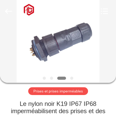
Shenzhen
Bett
Electronic
Co.,
Ltd..
All
Rights
Reserved.
MAISON
PRODUITS
AU
SUJET
DE
NOUS
Prises et prises imperméables
VISITE
Le nylon noir K19 IP67 IP68
D'USINE
imperméabilisent des prises et des