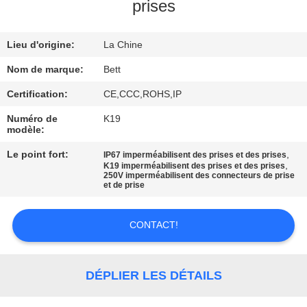
prises
CONTRÔLE
Lieu d'origine:
La Chine
DE
QUALITÉ
Nom de marque:
Bett
Certification:
CE,CCC,ROHS,IP
PLAN
Numéro de
K19
modèle:
DU
Le point fort:
,
IP67 imperméabilisent des prises et des prises
SITE
,
K19 imperméabilisent des prises et des prises
250V imperméabilisent des connecteurs de prise
et de prise
PRIVACY
POLICY
CONTACT!
DÉPLIER LES DÉTAILS