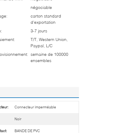
négociable
age:
carton standard
d'exportation
n:
3-7 jours
aiement:
T/T, Western Union,
Paypal, L/C
ovisionnement:
semaine de 100000
ensembles
teur:
Connecteur imperméable
Noir
tact:
BANDE DE PVC