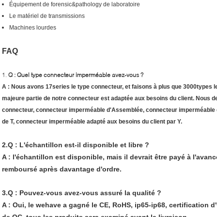
Équipement de forensic&pathology de laboratoire
Le matériel de transmissions
Machines lourdes
FAQ
1.
Q : Quel type connecteur imperméable avez-vous ?
A : Nous avons 17series le type connecteur, et faisons à plus que 3000types 
majeure partie de notre connecteur est adaptée aux besoins du client. Nous d
connecteur, connecteur imperméable d'Assemblée, connecteur imperméable 
de T, connecteur imperméable adapté aux besoins du client par Y.
2.Q : L'échantillon est-il disponible et libre ?
A : l'échantillon est disponible, mais il devrait être payé à l'avan
remboursé après davantage d'ordre.
3.Q : Pouvez-vous avez-vous assuré la qualité ?
A : Oui, le wehave a gagné le CE, RoHS, ip65-ip68, certification d'
de QC, tous les produits sera examiné avant la livraison.