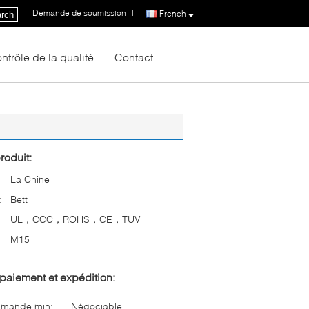
Demande de soumission
|
French
rch
ntrôle de la qualité
Contact
roduit:
La Chine
:
Bett
UL，CCC，ROHS，CE，TUV
M15
paiement et expédition:
mmande min:
Négociable