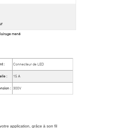
ur
clairage mené
nt :
Connecteur de LED
lle :
15 A
ension :
300V
tre application, grâce à son fil