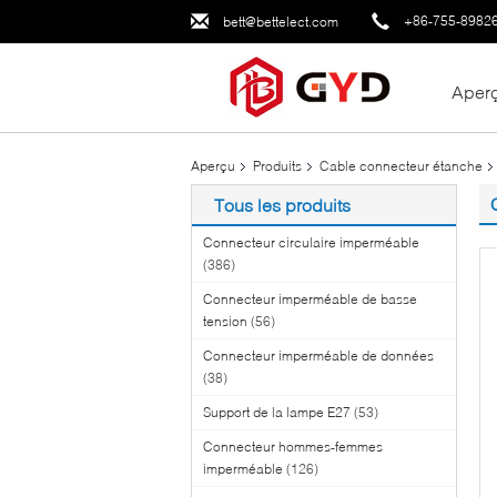
+86-755-8982
bett@bettelect.com
Aper
Aperçu
Produits
Cable connecteur étanche
Tous les produits
Connecteur circulaire imperméable
(386)
Connecteur imperméable de basse
tension
(56)
Connecteur imperméable de données
(38)
Support de la lampe E27
(53)
Connecteur hommes-femmes
imperméable
(126)