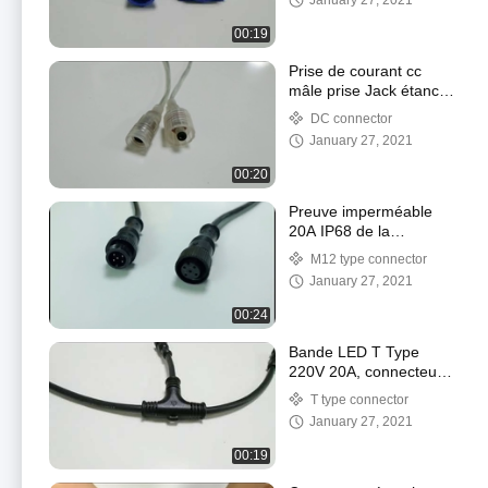
January 27, 2021
00:19
Prise de courant cc
mâle prise Jack étanche
connecteur cc
DC connector
3.5*1.35mm
January 27, 2021
00:20
Preuve imperméable
20A IP68 de la
poussière de
M12 type connector
connecteur circulaire du
January 27, 2021
capteur M12
00:24
Bande LED T Type
220V 20A, connecteur
de câble étanche 2 3 4
T type connector
pôles
January 27, 2021
00:19