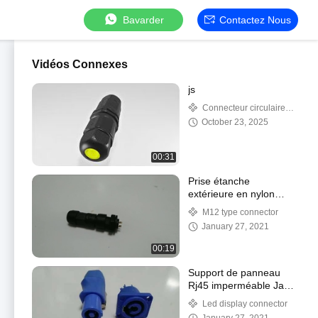
Bavarder
Contactez Nous
Vidéos Connexes
js
Connecteur circulaire
étanche à l'eau
October 23, 2025
00:31
Prise étanche
extérieure en nylon
PA66 à souder noir IP67
M12 type connector
January 27, 2021
00:19
Support de panneau
Rj45 imperméable Jack
étanche à la poussière
Led display connector
3P3C IP68