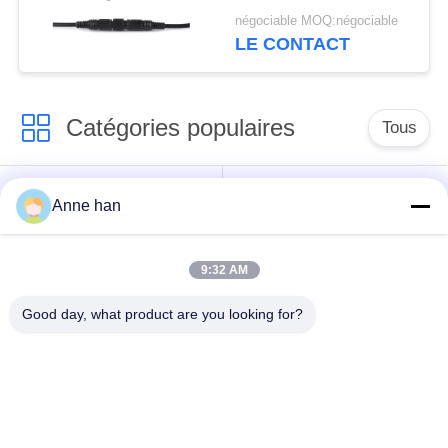
de connecteur
négociable MOQ:négociable
circulaire de 20A M10
LE CONTACT
Catégories populaires
Tous
Connecteur
Connecteur circulaire
Anne han
imperméable de
imperméable
basse tension
9:32 AM
Connecteur
Support de la lampe
Good day, what product are you looking for?
imperméable de
E27
données
Connecteur hommes-
Cable connecteur
femmes imperméable
étanche