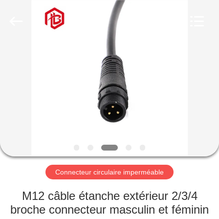
Shenzhen
Bett
Electronic
Co.,
Ltd..
All
Rights
Reserved.
MAISON
PRODUITS
AU
SUJET
DE
NOUS
Connecteur circulaire imperméable
VISITE
M12 câble étanche extérieur 2/3/4
D'USINE
broche connecteur masculin et féminin