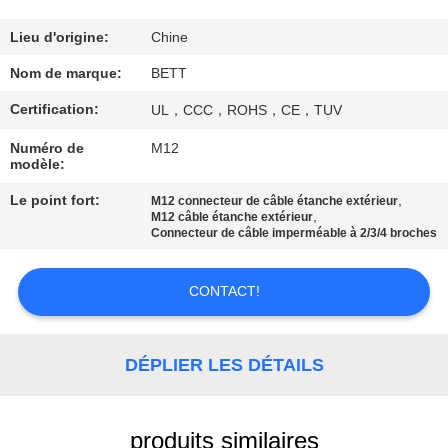
CONTRÔLE
Lieu d'origine:
Chine
DE
Nom de marque:
BETT
QUALITÉ
Certification:
UL，CCC，ROHS，CE，TUV
Numéro de
M12
PLAN
modèle:
DU
Le point fort:
,
M12 connecteur de câble étanche extérieur
,
M12 câble étanche extérieur
SITE
Connecteur de câble imperméable à 2/3/4 broches
PRIVACY
CONTACT!
POLICY
DÉPLIER LES DÉTAILS
produits similaires