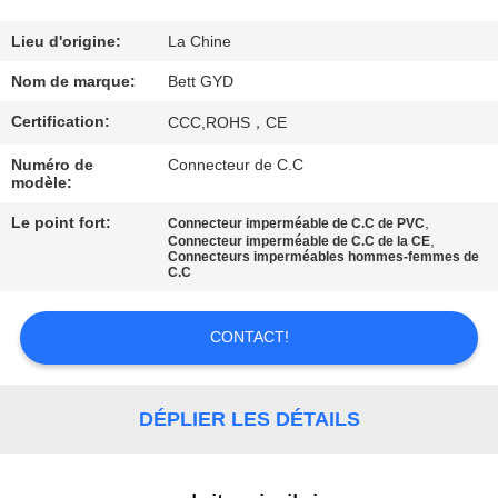
CONTRÔLE
Lieu d'origine:
La Chine
DE
Nom de marque:
Bett GYD
QUALITÉ
Certification:
CCC,ROHS，CE
Numéro de
Connecteur de C.C
PLAN
modèle:
DU
Le point fort:
,
Connecteur imperméable de C.C de PVC
,
Connecteur imperméable de C.C de la CE
SITE
Connecteurs imperméables hommes-femmes de
C.C
PRIVACY
CONTACT!
POLICY
DÉPLIER LES DÉTAILS