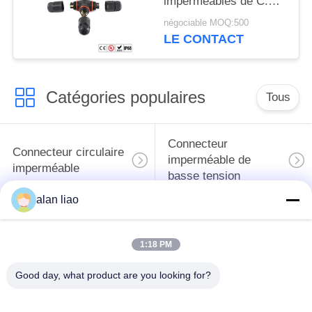
imperméables de C.C
de Pin PA66 de la
négociable MOQ:500
borne 4
LE CONTACT
Catégories populaires
Tous
Connecteur
Connecteur circulaire
imperméable de
imperméable
basse tension
alan liao
Connecteur
Support de la lampe
imperméable de
E27
1:18 PM
données
Good day, what product are you looking for?
Connecteur hommes-
Cable connecteur
femmes imperméable
étanche