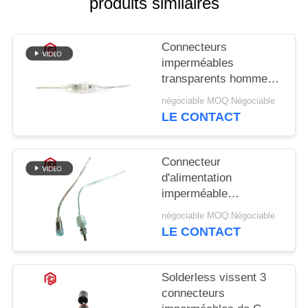
produits similaires
Connecteurs
imperméables
transparents hommes-
femmes de C.C 5A
négociable MOQ:Négociable
pour la bicyclette
LE CONTACT
électrique
Connecteur
d'alimentation
imperméable
transparent de C.C
négociable MOQ:Négociable
Jack Ip 65 de vélo
LE CONTACT
électrique
Solderless vissent 3
connecteurs