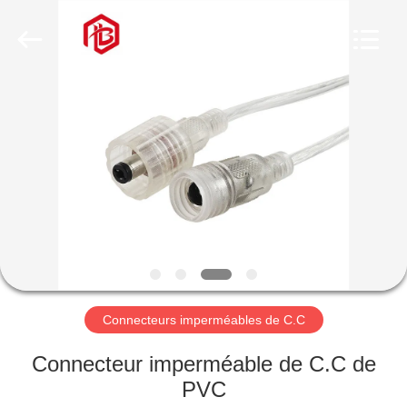
Shenzhen
Bett
Electronic
Co.,
Ltd..
All
Rights
Reserved.
MAISON
PRODUITS
AU
SUJET
DE
NOUS
Connecteurs imperméables de C.C
VISITE
Connecteur imperméable de C.C de
D'USINE
PVC