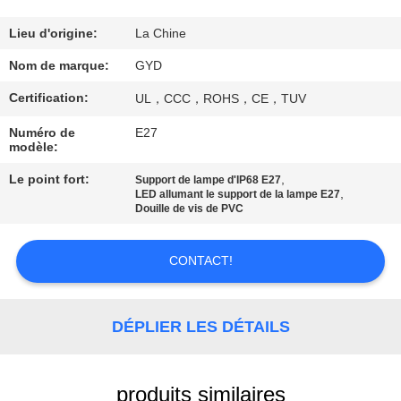
CONTRÔLE
Lieu d'origine:
La Chine
DE
Nom de marque:
GYD
QUALITÉ
Certification:
UL，CCC，ROHS，CE，TUV
Numéro de
E27
PLAN
modèle:
DU
Le point fort:
,
Support de lampe d'IP68 E27
,
LED allumant le support de la lampe E27
SITE
Douille de vis de PVC
PRIVACY
CONTACT!
POLICY
DÉPLIER LES DÉTAILS
produits similaires