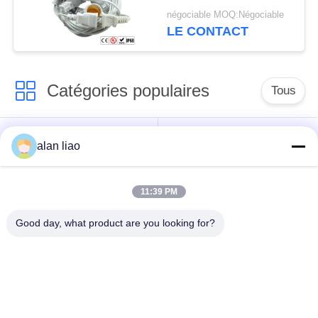
300v E27
négociable MOQ:Négociable
LE CONTACT
Catégories populaires
Tous
Connecteur
Connecteur circulaire
alan liao
imperméable de
imperméable
basse tension
11:39 PM
Connecteur
Support de la lampe
Good day, what product are you looking for?
imperméable de
E27
données
Connecteur hommes-
Cable connecteur
femmes imperméable
étanche