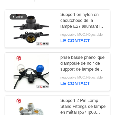
Support en nylon en
caoutchouc de la
lampe E27 allumant la
prise de puissance en
négociable MOQ:Négociable
plastique noire de base
LE CONTACT
de lampe
prise basse phénolique
d'ampoule de noir de
support de lampe de
PVC E27 de 250W
négociable MOQ:Négociable
250V
LE CONTACT
Support 2 Pin Lamp
Stand Fittings de lampe
en métal Ip67 Ip68