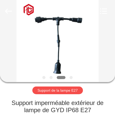
Shenzhen
Bett
Electronic
Co.,
Ltd..
All
Rights
Reserved.
MAISON
PRODUITS
AU
SUJET
DE
NOUS
Support de la lampe E27
VISITE
Support imperméable extérieur de
D'USINE
lampe de GYD IP68 E27